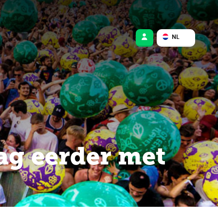
NL
t
ag eerder met