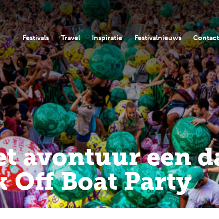
Festivals
Travel
Inspiratie
Festivalnieuws
Contac
et avontuur een d
k Off Boat Party