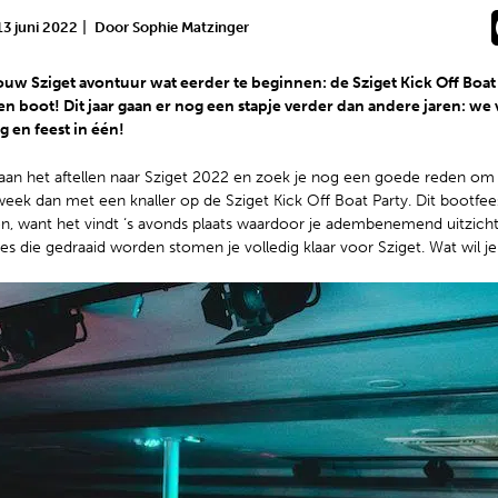
|
13 juni 2022
Door Sophie Matzinger
w Sziget avontuur wat eerder te beginnen: de Sziget Kick Off Boat P
en boot! Dit jaar gaan er nog een stapje verder dan andere jaren: we
g en feest in één!
 aan het aftellen naar Sziget 2022 en zoek je nog een goede reden om 
eek dan met een knaller op de Sziget Kick Off Boat Party. Dit bootfees
n, want het vindt ‘s avonds plaats waardoor je adembenemend uitzich
es die gedraaid worden stomen je volledig klaar voor Sziget. Wat wil 