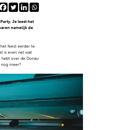
arty. Je leest het
 varen namelijk de
het feest eerder te
t is even net wat
t hebt over de Donau
je nog meer?