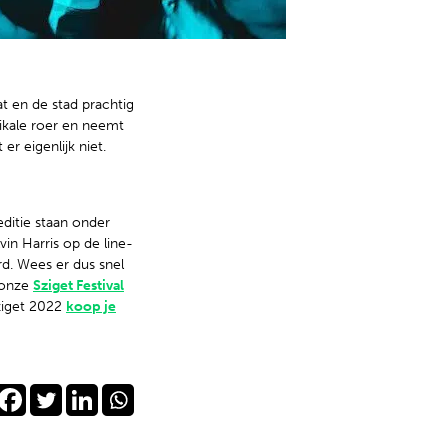
 en de stad prachtig
zikale roer en neemt
r eigenlijk niet.
editie staan onder
in Harris op de line-
rd. Wees er dus snel
e onze
Sziget Festival
Sziget 2022
koop je