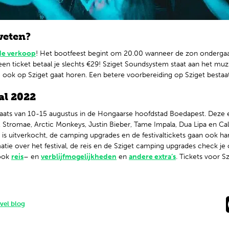
weten?
de verkoop
! Het bootfeest begint om 20.00 wanneer de zon ondergaat
een ticket betaal je slechts €29! Sziget Soundsystem staat aan het mu
ook op Sziget gaat horen. Een betere voorbereiding op Sziget bestaat e
al 2022
 plaats van 10-15 augustus in de Hongaarse hoofdstad Boedapest. Deze 
 Stromae, Arctic Monkeys, Justin Bieber, Tame Impala, Dua Lipa en Calv
 is uitverkocht, de camping upgrades en de festivaltickets gaan ook ha
atie over het festival, de reis en de Sziget camping upgrades check j
 ook
reis
– en
verblijfmogelijkheden
en
andere extra’s
. Tickets voor 
avel blog