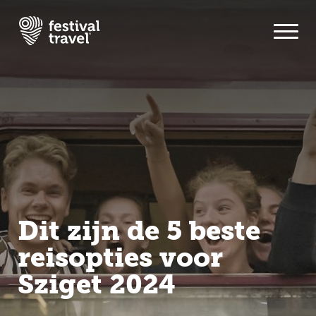
Festivals
Travel
Inspiratie
Festivalnieuws
Dit zijn de 5 beste
Contact
reisopties voor
Sziget 2024
Mijn account
Nederlands