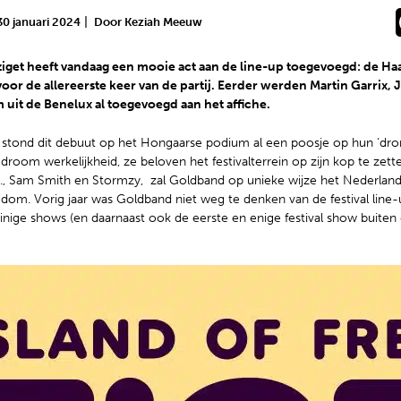
|
30 januari 2024
Door Keziah Meeuw
Sziget heeft vandaag een mooie act aan de line-up toegevoegd: de H
 voor de allereerste keer van de partij. Eerder werden Martin Garrix,
uit de Benelux al toegevoegd aan het affiche.
 stond dit debuut op het Hongaarse podium al een poosje op hun ‘drom
room werkelijkheid, ze beloven het festivalterrein op zijn kop te zett
.., Sam Smith en Stormzy, zal Goldband op unieke wijze het Nederlan
dom. Vorig jaar was Goldband niet weg te denken van de festival line-up
inige shows (en daarnaast ook de eerste en enige festival show buiten 