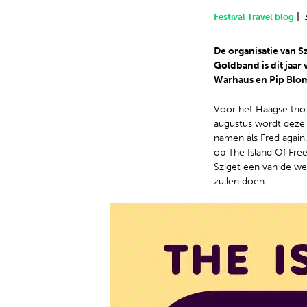
Nederlands
|
Festival Travel blog
De organisatie van 
Goldband is dit jaar
Warhaus en Pip Blom 
Voor het Haagse trio
augustus wordt deze d
namen als Fred again
op The Island Of Free
Sziget een van de we
zullen doen.