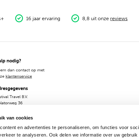
s+
16 jaar ervaring
8,8 uit onze
reviews
lp nodig?
em dan contact op met
nze
klantenservice
dresgegevens
tival Travel B.V.
olatorweg 36
14 AS, Amsterdam
ik van cookies
ontent en advertenties te personaliseren, om functies voor soci
erkeer te analyseren. Ook delen we informatie over uw gebruik