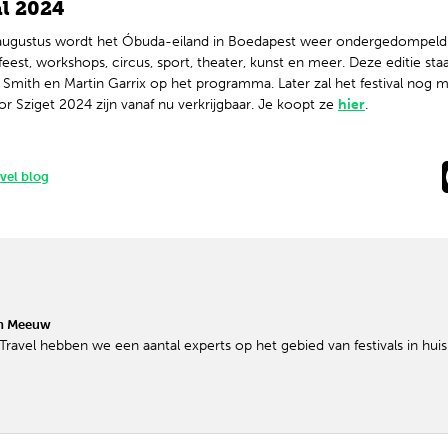
al 2024
augustus wordt het Óbuda-eiland in Boedapest weer ondergedompeld t
est, workshops, circus, sport, theater, kunst en meer. Deze editie st
m Smith en Martin Garrix op het programma. Later zal het festival nog 
r Sziget 2024 zijn vanaf nu verkrijgbaar. Je koopt ze
hier
.
avel blog
ah Meeuw
l Travel hebben we een aantal experts op het gebied van festivals in hu