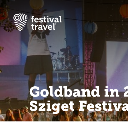
Festivals
Travel
Inspiratie
Goldband in 2
Festivalnieuws
Sziget Festiva
Contact
Mijn account