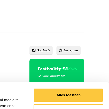
Facebook
Instagram
Festivaltip 56
Ga voor duurzaam
Neem de festivaltrein!
Alles toestaan
al media te
 van onze