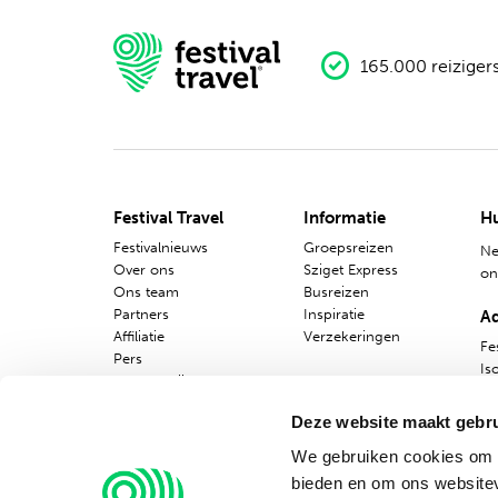
165.000 reiziger
Festival Travel
Informatie
Hu
Festivalnieuws
Groepsreizen
Ne
Over ons
Sziget Express
o
Ons team
Busreizen
Partners
Inspiratie
A
Affiliatie
Verzekeringen
Fes
Pers
Is
Werken bij
10
Nieuwsbrief
Deze website maakt gebru
We gebruiken cookies om c
bieden en om ons websitev