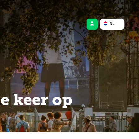
NL
t
e keer op