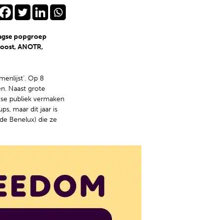
aagse popgroep
 Joost, ANOTR,
enlijst’. Op 8
en. Naast grote
dse publiek vermaken
s, maar dit jaar is
de Benelux) die ze