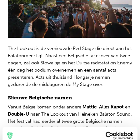
The Lookout is de vernieuwde Red Stage die direct aan het
Balatonmeer ligt. Naast een Belgische take-over van twee
dagen, zal ook Slowakije en het Duitse radiostation Energy
één dag het podium overnemen en een aantal acts
presenteren. Acts uit thuisland Hongarije nemen
gedurende de middaguren de My Stage over.
Nieuwe Belgische namen
Vanuit België komen onder andere
Mattic
,
Alles Kapot
en
Double-U
naar The Lookout van Heineken Balaton Sound.
Het festival had eerder al twee grote Belgische namen
aangekondigd:
Amelie Lens
en
Lost Frequencies
. Aan
Belgische gezelligheid geen gebrek dus deze zomer aan