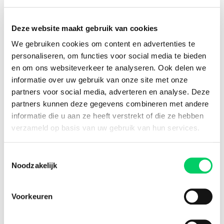
het Balatonmeer!
Deze website maakt gebruik van cookies
We gebruiken cookies om content en advertenties te
personaliseren, om functies voor social media te bieden
en om ons websiteverkeer te analyseren. Ook delen we
informatie over uw gebruik van onze site met onze
partners voor social media, adverteren en analyse. Deze
Ontdek nieuw talent in de zon
partners kunnen deze gegevens combineren met andere
informatie die u aan ze heeft verstrekt of die ze hebben
Bij The Lookout kunnen de Sounders zich verheugen op
verzameld op basis van uw gebruik van hun services.
een internationale selectie van opkomende namen in de
elektronische muziekscene. Het is een mooie kans om
nieuw talent te ontdekken, terwijl je heerlijk in het
Toestemmingsselectie
zonnetje, aan het meer staat te dansen.
Noodzakelijk
Prijzen stijgen binnenkort
Voorkeuren
Heb jij nog geen tickets voor Heineken Balaton Sound?
Koop deze dan vóór woensdag 6 maart. Op die datum
zullen namelijk om 23:00 uur de prijzen gaan stijgen.