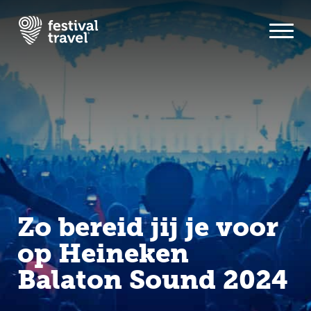
Festivals
Travel
Inspiratie
Festivalnieuws
Zo bereid jij je voor
Contact
op Heineken
Balaton Sound 2024
Mijn account
Nederlands