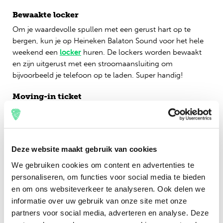
Bewaakte locker
Om je waardevolle spullen met een gerust hart op te
bergen, kun je op Heineken Balaton Sound voor het hele
weekend een
locker
huren. De lockers worden bewaakt
en zijn uitgerust met een stroomaansluiting om
bijvoorbeeld je telefoon op te laden. Super handig!
Moving-in ticket
Wil je eerder arriveren op de camping? Dan heb je een
Moving-In Ticket nodig. Hiermee kun je op 2 juli, vanaf
12:00 uur ’s middags, al het kampeerterrein betreden. Het
Moving-in Ticket voor de Basic Camping kost € 11,- , voor
Deze website maakt gebruik van cookies
de andere campings is het € 21,-.
We gebruiken cookies om content en advertenties te
personaliseren, om functies voor social media te bieden
Boat Parties
en om ons websiteverkeer te analyseren. Ook delen we
De
Balaton Boat Parties
zijn dit jaar weer terug en de
informatie over uw gebruik van onze site met onze
boten vertrekken vanuit de haven van Bahart in Siófok.
partners voor social media, adverteren en analyse. Deze
Maak je klaar om midden op het Balatonmeer te feesten