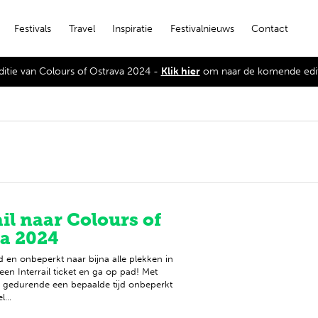
Festivals
Travel
Inspiratie
Festivalnieuws
Contact
editie van Colours of Ostrava 2024 -
Klik hier
om naar de komende edit
ail naar Colours of
a 2024
id en onbeperkt naar bijna alle plekken in
en Interrail ticket en ga op pad! Met
je gedurende een bepaalde tijd onbeperkt
...