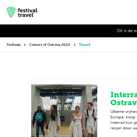
Dit is de 
Festivals
Colours of Ostrava 2024
Travel
Festivals
Travel
Inspiratie
Interr
Festivalnieuws
Ostrav
Contact
Ultieme vrijhe
Europa: koop e
Interrail kun 
Mijn account
reizen door wel