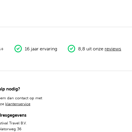
s+
16 jaar ervaring
8,8 uit onze
reviews
lp nodig?
em dan contact op met
nze
klantenservice
dresgegevens
tival Travel B.V.
olatorweg 36