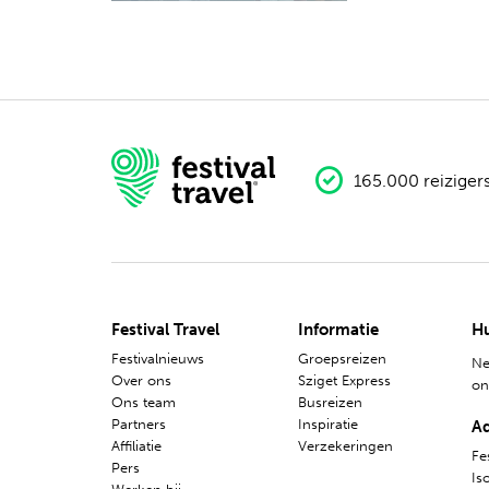
Nederlands
165.000 reiziger
Festival Travel
Informatie
Hu
Festivalnieuws
Groepsreizen
Ne
Over ons
Sziget Express
o
Ons team
Busreizen
Partners
Inspiratie
A
Affiliatie
Verzekeringen
Fes
Pers
Is