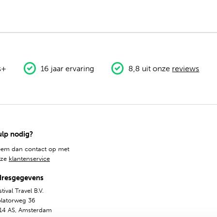
s+
16 jaar ervaring
8,8 uit onze
reviews
lp nodig?
em dan contact op met
nze
klantenservice
dresgegevens
tival Travel B.V.
olatorweg 36
14 AS, Amsterdam