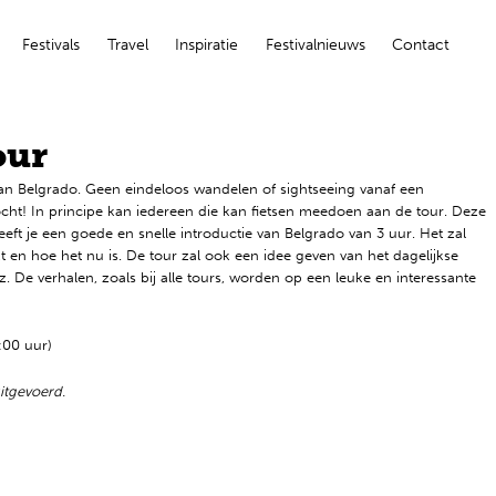
Festivals
Travel
Inspiratie
Festivalnieuws
Contact
our
t van Belgrado. Geen eindeloos wandelen of sightseeing vanaf een
tocht! In principe kan iedereen die kan fietsen meedoen aan de tour. Deze
ft je een goede en snelle introductie van Belgrado van 3 uur. Het zal
en hoe het nu is. De tour zal ook een idee geven van het dagelijkse
. De verhalen, zoals bij alle tours, worden op een leuke en interessante
:00 uur)
uitgevoerd.