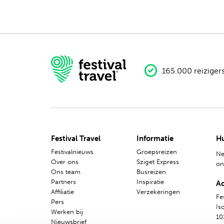
Nederlands
165.000 reiziger
Festival Travel
Informatie
Hu
Festivalnieuws
Groepsreizen
Ne
Over ons
Sziget Express
o
Ons team
Busreizen
Partners
Inspiratie
A
Affiliatie
Verzekeringen
Fes
Pers
Is
Werken bij
10
Nieuwsbrief