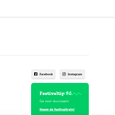
Facebook
Instagram
Festivaltip 56
Ga voor duurzaam
Neem de festivaltrein!