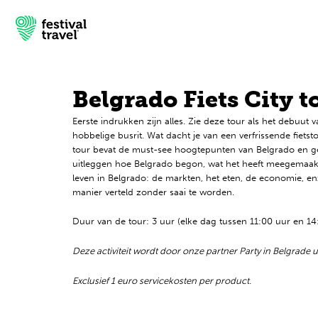
Belgrado Fiets City t
Eerste indrukken zijn alles. Zie deze tour als het debuu
Festivals
hobbelige busrit. Wat dacht je van een verfrissende fiets
tour bevat de must-see hoogtepunten van Belgrado en gee
Travel
uitleggen hoe Belgrado begon, wat het heeft meegemaakt 
leven in Belgrado: de markten, het eten, de economie, enz
Inspiratie
manier verteld zonder saai te worden.
Duur van de tour: 3 uur (elke dag tussen 11:00 uur en 14
Festivalnieuws
Deze activiteit wordt door onze partner Party in Belgrade 
Contact
Exclusief 1 euro servicekosten per product.
Mijn account