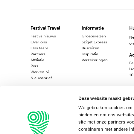
Nederlands
Festival Travel
Informatie
Hu
Festivalnieuws
Groepsreizen
Ne
Over ons
Sziget Express
o
Ons team
Busreizen
Partners
Inspiratie
A
Affiliatie
Verzekeringen
Fes
Pers
Is
Werken bij
10
Nieuwsbrief
Deze website maakt gebru
We gebruiken cookies om c
bieden en om ons websitev
site met onze partners vo
combineren met andere inf