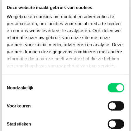
8,8 uit onze
reviews
Deze website maakt gebruik van cookies
We gebruiken cookies om content en advertenties te
personaliseren, om functies voor social media te bieden
Facebook
Instagram
en om ons websiteverkeer te analyseren. Ook delen we
informatie over uw gebruik van onze site met onze
partners voor social media, adverteren en analyse. Deze
Festival Travel
partners kunnen deze gegevens combineren met andere
Festivalnieuws
informatie die u aan ze heeft verstrekt of die ze hebben
Over ons
verzameld op basis van uw gebruik van hun services.
Ons team
Partners
Toestemmingsselectie
Affiliatie
Noodzakelijk
Pers
Werken bij
Nieuwsbrief
Voorkeuren
Informatie
Groepsreizen
Statistieken
Sziget Express