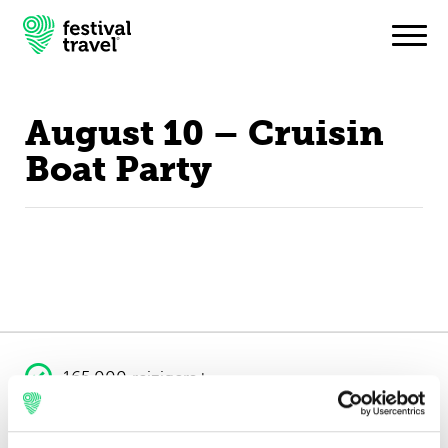
August 10 – Cruisin
Festivals
Boat Party
Travel
Inspiratie
Festivalnieuws
Contact
165.000 reizigers+
Mijn account
16 jaar ervaring
Nederlands