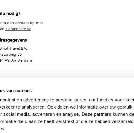
lp nodig?
em dan contact op met
nze
klantenservice
dresgegevens
tival Travel B.V.
olatorweg 36
14 AS, Amsterdam
ik van cookies
ontent en advertenties te personaliseren, om functies voor soci
erkeer te analyseren. Ook delen we informatie over uw gebruik
or social media, adverteren en analyse. Deze partners kunnen 
Algemene voorwaarden
Privacy & Cookies
Nederlands
ormatie die u aan ze heeft verstrekt of die ze hebben verzameld
es.
© 2009-2024 - Festival Travel B.V.