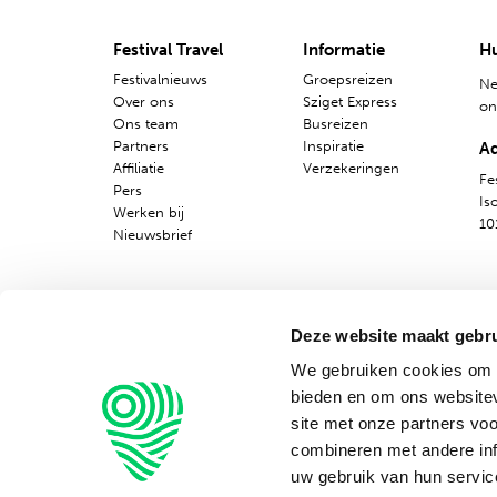
Nederlands
Festival Travel
Informatie
Hu
Festivalnieuws
Groepsreizen
Ne
Over ons
Sziget Express
o
Ons team
Busreizen
Partners
Inspiratie
A
Affiliatie
Verzekeringen
Fes
Pers
Is
Werken bij
10
Nieuwsbrief
Deze website maakt gebru
We gebruiken cookies om c
bieden en om ons websitev
site met onze partners vo
combineren met andere inf
uw gebruik van hun servic