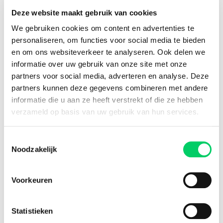
8,8 uit onze
reviews
Deze website maakt gebruik van cookies
We gebruiken cookies om content en advertenties te
personaliseren, om functies voor social media te bieden
Facebook
Instagram
en om ons websiteverkeer te analyseren. Ook delen we
informatie over uw gebruik van onze site met onze
partners voor social media, adverteren en analyse. Deze
Festival Travel
partners kunnen deze gegevens combineren met andere
Festivalnieuws
informatie die u aan ze heeft verstrekt of die ze hebben
Over ons
verzameld op basis van uw gebruik van hun services.
Ons team
Partners
Toestemmingsselectie
Affiliatie
Noodzakelijk
Pers
Werken bij
Nieuwsbrief
Voorkeuren
Informatie
Groepsreizen
Statistieken
Sziget Express