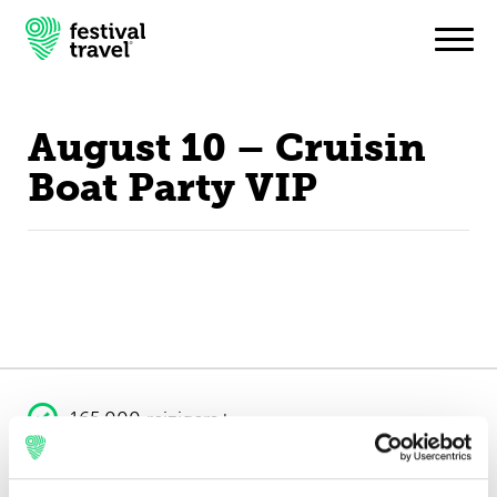
August 10 – Cruisin
Festivals
Boat Party VIP
Travel
Inspiratie
Festivalnieuws
Contact
165.000 reizigers+
Mijn account
16 jaar ervaring
Nederlands