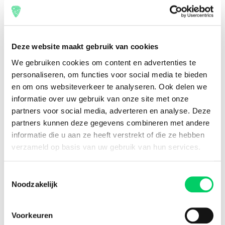
8,8 uit onze
reviews
Deze website maakt gebruik van cookies
Facebook
Instagram
We gebruiken cookies om content en advertenties te
personaliseren, om functies voor social media te bieden
Festival Travel
en om ons websiteverkeer te analyseren. Ook delen we
Festivalnieuws
informatie over uw gebruik van onze site met onze
Over ons
partners voor social media, adverteren en analyse. Deze
Ons team
partners kunnen deze gegevens combineren met andere
Partners
informatie die u aan ze heeft verstrekt of die ze hebben
Affiliatie
verzameld op basis van uw gebruik van hun services.
Pers
Werken bij
Toestemmingsselectie
Nieuwsbrief
Noodzakelijk
Informatie
Groepsreizen
Voorkeuren
Sziget Express