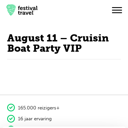
August 11 – Cruisin
Festivals
Boat Party VIP
Travel
Inspiratie
Festivalnieuws
Contact
165.000 reizigers+
Mijn account
16 jaar ervaring
Nederlands