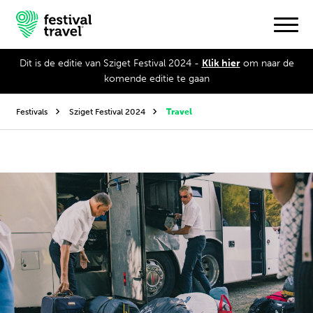
Dit is de editie van Sziget Festival 2024 -
Klik hier
om naar de
komende editie te gaan
Festivals
Festivals
Sziget Festival 2024
Travel
Travel
Inspiratie
Festivalnieuws
Contact
Mijn account
Nederlands