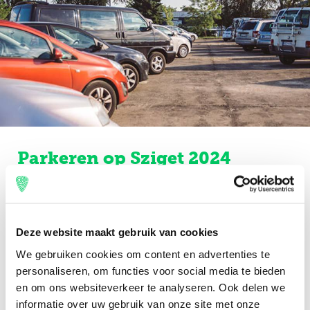
Parkeren op Sziget 2024
Ga je met de auto naar Sziget Festival? Zorg dan dat je een
parkeerplaats reserveert voorafgaand aan het festival. Je
mag in Boedapest namelijk niet zomaar overal parkeren.
Onze parkeerterreinen...
Deze website maakt gebruik van cookies
€0,00
prijs vanaf
We gebruiken cookies om content en advertenties te
personaliseren, om functies voor social media te bieden
Niet beschikbaar
en om ons websiteverkeer te analyseren. Ook delen we
informatie over uw gebruik van onze site met onze