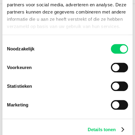
partners voor social media, adverteren en analyse. Deze
partners kunnen deze gegevens combineren met andere
informatie die u aan ze heeft verstrekt of die ze hebben
verzameld op basis van uw gebruik van hun services.
Toestemmingsselectie
Noodzakelijk
Voorkeuren
Statistieken
Vliegen naar Sziget 2024
Vliegen naar Sziget Festival 2024 is niet de goedkoopste en
Marketing
duurzaamste optie, maar wel de snelste! Je reist in een kort
tijdsbestek van A naar B vanuit meerdere luchthavens in...
€0,00
prijs
Details tonen