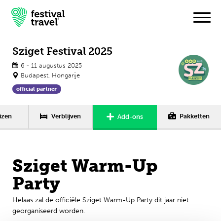
Sziget Festival 2025
6 - 11 augustus 2025
Festivals
Budapest, Hongarije
official partner
Travel
izen
Verblijven
Pakketten
Add-ons
Inspiratie
Festivalnieuws
Sziget Warm-Up
Contact
Party
Mijn account
Helaas zal de officiële Sziget Warm-Up Party dit jaar niet
georganiseerd worden.
Nederlands