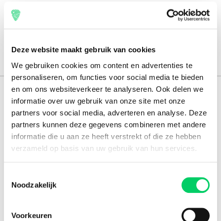
Deze website maakt gebruik van cookies
We gebruiken cookies om content en advertenties te
personaliseren, om functies voor social media te bieden
en om ons websiteverkeer te analyseren. Ook delen we
165.000 reizigers+
informatie over uw gebruik van onze site met onze
partners voor social media, adverteren en analyse. Deze
16 jaar ervaring
partners kunnen deze gegevens combineren met andere
8,8 uit onze
reviews
informatie die u aan ze heeft verstrekt of die ze hebben
verzameld op basis van uw gebruik van hun services.
Toestemmingsselectie
Facebook
Instagram
Noodzakelijk
Festival Travel
Voorkeuren