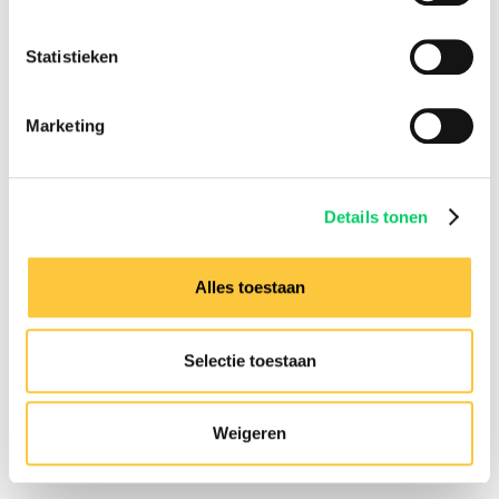
Festivalnieuws
Over ons
Statistieken
Ons team
Partners
Affiliatie
Marketing
Pers
Werken bij
Nieuwsbrief
Details tonen
Informatie
Groepsreizen
Alles toestaan
Sziget Express
Busreizen
Inspiratie
Selectie toestaan
Verzekeringen
Hulp nodig?
Weigeren
Neem dan contact op met
onze
klantenservice