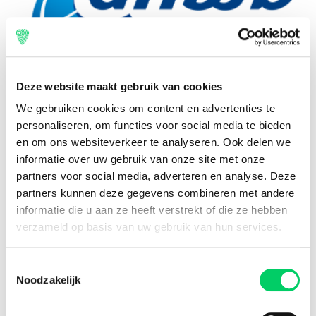
Deze website maakt gebruik van cookies
We gebruiken cookies om content en advertenties te
Sluit nu Wegenwacht Europa Standaard af! –
personaliseren, om functies voor social media te bieden
http://www.anwb.nl/wegenwacht/jongeren
en om ons websiteverkeer te analyseren. Ook delen we
informatie over uw gebruik van onze site met onze
Heb ik een creditcard nodig voor een vervangende auto?
partners voor social media, adverteren en analyse. Deze
Ja! Om borg te betalen voor een vervangende auto heb je
partners kunnen deze gegevens combineren met andere
vaak een Creditcard nodig. Heb je deze nog niet? Dan kun
informatie die u aan ze heeft verstrekt of die ze hebben
je die voor € 1,- per maand afsluiten bij ANWB. Bovendien
verzameld op basis van uw gebruik van hun services.
is de Creditcard het eerste jaar gratis en krijg je € 25,-
vakantietegoed. Dus het eerste rondje is van ons!
Toestemmingsselectie
Noodzakelijk
http://www.anwb.nl/creditcard/creditcard-jongeren
Wegenwacht tips