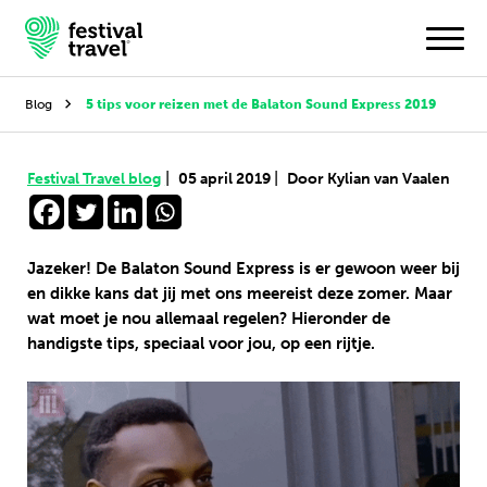
Blog
5 tips voor reizen met de Balaton Sound Express 2019
Festivals
|
|
Festival Travel blog
05 april 2019
Door Kylian van Vaalen
Travel
Inspiratie
Jazeker! De Balaton Sound Express is er gewoon weer bij
en dikke kans dat jij met ons meereist deze zomer. Maar
Festivalnieuws
wat moet je nou allemaal regelen? Hieronder de
handigste tips, speciaal voor jou, op een rijtje.
Contact
Mijn account
Nederlands