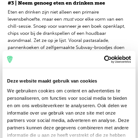
#3 | Neem genoeg eten en drinken mee
Eten en drinken zijn niet alleen een primaire
levensbehoefte, maar een
must
voor elke vorm van een
chill-sessie. Snoep voor wanneer je een boek openklapt,
chips voor bij de drankspellen of een houdbaar
avondmaal. Zet ze op je lijst. Vooral pastasalade,
pannenkoeken of zelfgemaakte Subway-broodjes doen
het enorm goed. Het wil rond etenstijd namelijk nog best
druk worden bij de bar- en bistrowagon. Iets achter de
hand houden kan dus geen kwaad. Ook iets welke elke
festivalveteraan je kan aanraden: een stuk fruit. Druifjes
Deze website maakt gebruik van cookies
om te delen, een appeltje tegen de dorst.
Yaassss!
We gebruiken cookies om content en advertenties te
personaliseren, om functies voor social media te bieden
en om ons websiteverkeer te analyseren. Ook delen we
informatie over uw gebruik van onze site met onze
partners voor social media, adverteren en analyse. Deze
partners kunnen deze gegevens combineren met andere
informatie die u aan ze heeft verstrekt of die ze hebben