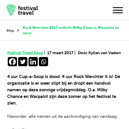
Rock Werchter 2017 onthult Milky Chance, Warpaint en
Blog
meer
Festivals
|
|
Festival Travel blog
17 maart 2017
Door Kylian van Vaalen
Travel
Inspiratie
4 uur Cup-a-Soup is dood. 4 uur Rock Werchter it is! De
organisatie is er weer stipt bij en dropt een handvol
Festivalnieuws
namen op deze zonnige vrijdagmiddag. O.a. Milky
Chance en Warpaint zijn deze zomer op het festival te
Contact
zien.
Mijn account
Hieronder alle namen uit de aankondiging van vandaag:
Nederlands