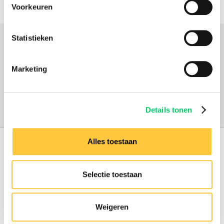
Voorkeuren
Statistieken
Marketing
Door Kylian van Vaalen
festival travel
Details tonen
Alles toestaan
165.000 reizigers+
16 jaar ervaring
Selectie toestaan
8,8 uit onze
reviews
Weigeren