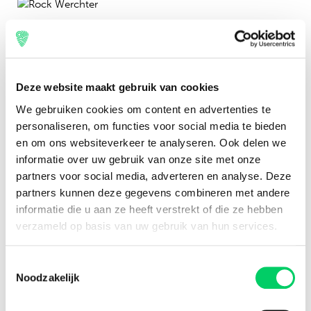
Om alvast in de stemming te komen hebben wij voor jou
de
Rock Werchter Spotify
afspeellijst in elkaar gezet.
Feest!
Deze website maakt gebruik van cookies
We gebruiken cookies om content en advertenties te
Tickets en de Rock Werchter Bus
personaliseren, om functies voor social media te bieden
Rock Werchter 2017 vindt plaats van 29 juni t/m 2 juli.
en om ons websiteverkeer te analyseren. Ook delen we
Tickets voor het festival gaan over de toonbank voor 236
informatie over uw gebruik van onze site met onze
euro. Ook dit jaar verzorgen wij weer busreizen vanuit
partners voor social media, adverteren en analyse. Deze
heel Nederland naar het Belgische Werchter. Tickets en
partners kunnen deze gegevens combineren met andere
data vind je op de
Rock Werchter Bus pagina
. Overige
informatie die u aan ze heeft verstrekt of die ze hebben
informatie over tickets, de line-up en verblijf is te vinden
verzameld op basis van uw gebruik van hun services.
op onze
Rock Werchter pagina
.
Toestemmingsselectie
Noodzakelijk
Terug naar Festival Travel blog