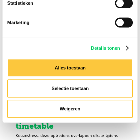
Statistieken
Marketing
Details tonen
Alles toestaan
Selectie toestaan
Nesta Belt
Keuzestress: deze Sziget-
Weigeren
acts overlappen in de
timetable
Keuzestress: deze optredens overlappen elkaar tijdens