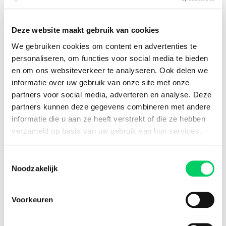
Deze website maakt gebruik van cookies
We gebruiken cookies om content en advertenties te
personaliseren, om functies voor social media te bieden
en om ons websiteverkeer te analyseren. Ook delen we
informatie over uw gebruik van onze site met onze
partners voor social media, adverteren en analyse. Deze
partners kunnen deze gegevens combineren met andere
Nesta Belt
informatie die u aan ze heeft verstrekt of die ze hebben
Zo bereid jij je voor op
verzameld op basis van uw gebruik van hun services.
Heineken Balaton Sound
2024
Toestemmingsselectie
Noodzakelijk
Bereid je voor op Heineken Balaton Sound 2024 met
handige tips en informatie.
Voorkeuren
Lees meer