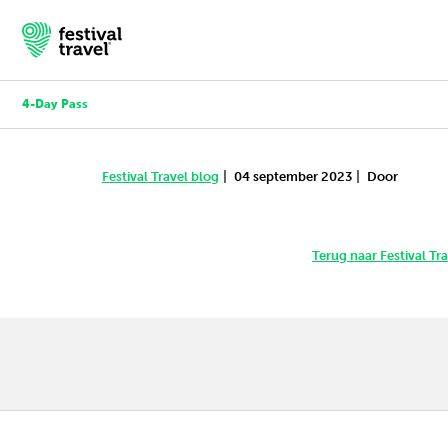
4-Day Pass
|
|
Festival Travel blog
04 september 2023
Door
Festivals
Travel
Terug naar Festival Tr
Inspiratie
Festivalnieuws
Contact
Mijn account