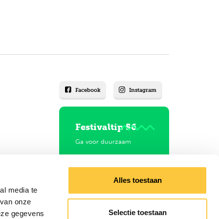
Facebook
Instagram
Festivaltip 56
Ga voor duurzaam
Neem de festivaltrein!
Alles toestaan
al media te
 van onze
Selectie toestaan
deze gegevens