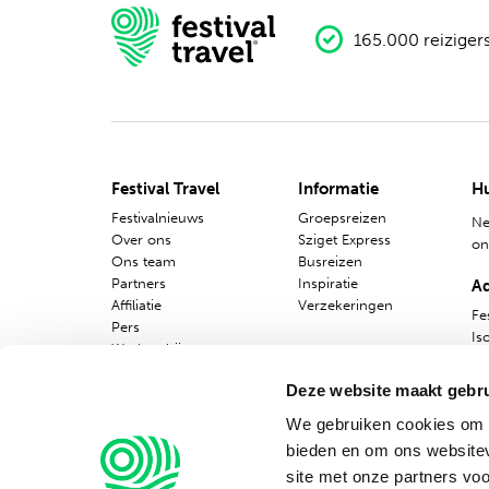
165.000 reiziger
Festival Travel
Informatie
Hu
Festivalnieuws
Groepsreizen
Ne
Over ons
Sziget Express
o
Ons team
Busreizen
Partners
Inspiratie
A
Affiliatie
Verzekeringen
Fes
Pers
Is
Werken bij
10
Nieuwsbrief
Deze website maakt gebru
We gebruiken cookies om c
bieden en om ons websitev
site met onze partners vo