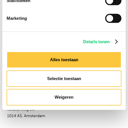
Statistieken
Werken bij
Nieuwsbrief
Marketing
Informatie
Groepsreizen
Sziget Express
Details tonen
Busreizen
Inspiratie
Verzekeringen
Alles toestaan
Hulp nodig?
Neem dan contact op met
Selectie toestaan
onze
klantenservice
Adresgegevens
Weigeren
Festival Travel B.V.
Isolatorweg 36
1014 AS, Amsterdam