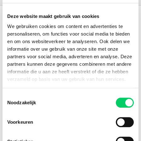
Deze website maakt gebruik van cookies
165.000 reizigers+
We gebruiken cookies om content en advertenties te
16 jaar ervaring
personaliseren, om functies voor social media te bieden
en om ons websiteverkeer te analyseren. Ook delen we
8,8 uit onze
reviews
informatie over uw gebruik van onze site met onze
partners voor social media, adverteren en analyse. Deze
partners kunnen deze gegevens combineren met andere
informatie die u aan ze heeft verstrekt of die ze hebben
Facebook
Instagram
verzameld op basis van uw gebruik van hun services.
Festival Travel
Toestemmingsselectie
Festivalnieuws
Noodzakelijk
Over ons
Ons team
Voorkeuren
Partners
Affiliatie
Pers