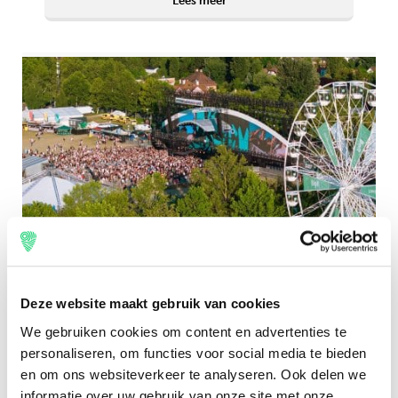
Lees meer
Deze website maakt gebruik van cookies
Nesta Belt
Zo bereid jij je voor op
We gebruiken cookies om content en advertenties te
Heineken Balaton Sound
personaliseren, om functies voor social media te bieden
en om ons websiteverkeer te analyseren. Ook delen we
2024
informatie over uw gebruik van onze site met onze