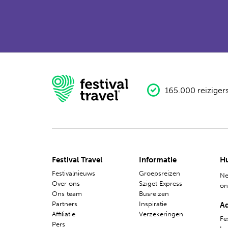
165.000 reiziger
Festival Travel
Informatie
Hu
Festivalnieuws
Groepsreizen
Ne
Over ons
Sziget Express
o
Ons team
Busreizen
Partners
Inspiratie
A
Affiliatie
Verzekeringen
Fes
Pers