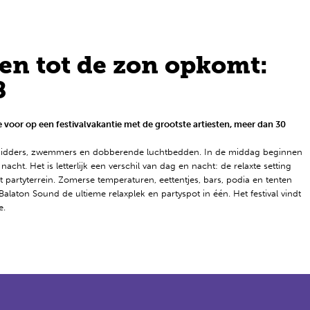
en tot de zon opkomt:
8
e voor op een festivalvakantie met de grootste artiesten, meer dan 30
nbidders, zwemmers en dobberende luchtbedden. In de middag beginnen
ht. Het is letterlijk een verschil van dag en nacht: de relaxte setting
 partyterrein. Zomerse temperaturen, eettentjes, bars, podia en tenten
aton Sound de ultieme relaxplek en partyspot in één. Het festival vindt
e.