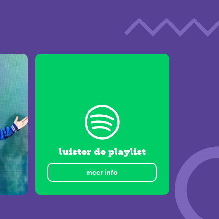
luister de playlist
meer info