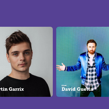
EDM
tin Garrix
David Guetta