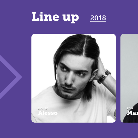
Line up
2018
HOUSE
EDM
Alesso
Mar