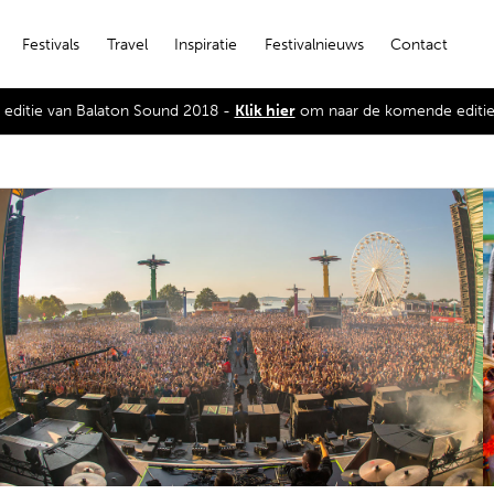
Festivals
Travel
Inspiratie
Festivalnieuws
Contact
de editie van Balaton Sound 2018 -
Klik hier
om naar de komende editie