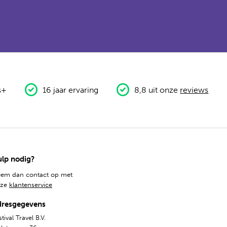
s+
16 jaar ervaring
8,8 uit onze
reviews
lp nodig?
em dan contact op met
nze
klantenservice
dresgegevens
tival Travel B.V.