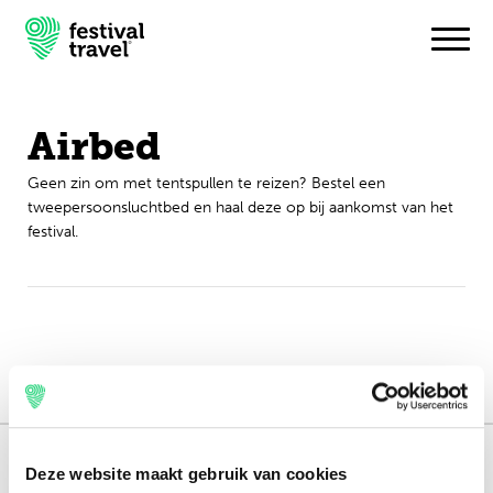
Airbed
Festivals
Geen zin om met tentspullen te reizen? Bestel een
tweepersoonsluchtbed en haal deze op bij aankomst van het
Travel
festival.
Inspiratie
Festivalnieuws
Contact
Mijn account
165.000 reizigers+
Deze website maakt gebruik van cookies
Nederlands