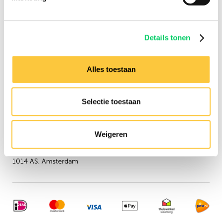
Groepsreizen
Sziget Express
Busreizen
Details tonen
Inspiratie
Verzekeringen
Alles toestaan
Hulp nodig?
Neem dan contact op met
Selectie toestaan
onze
klantenservice
Adresgegevens
Weigeren
Festival Travel B.V.
Isolatorweg 36
1014 AS, Amsterdam