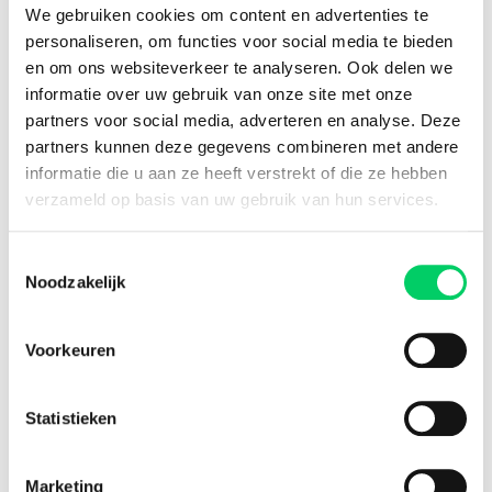
We gebruiken cookies om content en advertenties te
16 jaar ervaring
personaliseren, om functies voor social media te bieden
Engels
8,8 uit onze
reviews
en om ons websiteverkeer te analyseren. Ook delen we
informatie over uw gebruik van onze site met onze
partners voor social media, adverteren en analyse. Deze
partners kunnen deze gegevens combineren met andere
Facebook
Instagram
informatie die u aan ze heeft verstrekt of die ze hebben
verzameld op basis van uw gebruik van hun services.
Festival Travel
Toestemmingsselectie
Festivalnieuws
Noodzakelijk
Over ons
Ons team
Partners
Voorkeuren
Affiliatie
Pers
Statistieken
Werken bij
Nieuwsbrief
Marketing
Informatie