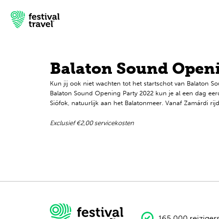
Balaton Sound Openi
Kun jij ook niet wachten tot het startschot van Balato
Festivals
Balaton Sound Opening Party 2022 kun je al een dag eerde
Siófok, natuurlijk aan het Balatonmeer. Vanaf Zamárdi rij
Travel
Exclusief €2,00 servicekosten
Inspiratie
Festivalnieuws
Contact
Mijn account
165.000 reiziger