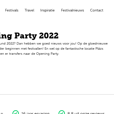
Festivals
Travel
Inspiratie
Festivalnieuws
Contact
ng Party 2022
n Sound 2022? Dan hebben we goed nieuws voor jou! Op de gloednieuwe
r beginnen met festivallen! En wel op de fantastische locatie Plázs
den er transfers naar de Opening Party.
s+
16 jaar ervaring
8,8 uit onze
reviews