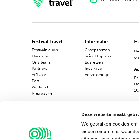
Nederlands
Engels
Festival Travel
Informatie
Hu
Festivalnieuws
Groepsreizen
Ne
Over ons
Sziget Express
o
Ons team
Busreizen
Partners
Inspiratie
A
Affiliatie
Verzekeringen
Fes
Pers
Is
Werken bij
10
Nieuwsbrief
Deze website maakt gebru
We gebruiken cookies om c
bieden en om ons websitev
site met onze partners vo