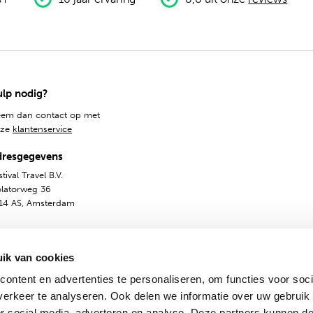
lp nodig?
em dan contact op met
nze
klantenservice
dresgegevens
tival Travel B.V.
olatorweg 36
14 AS, Amsterdam
ik van cookies
ontent en advertenties te personaliseren, om functies voor soci
erkeer te analyseren. Ook delen we informatie over uw gebruik
or social media, adverteren en analyse. Deze partners kunnen 