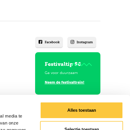
Facebook
Instagram
Festivaltip 56
Ga voor duurzaam
Neem de festivaltrein!
Alles toestaan
al media te
 van onze
Selectie toestaan
deze gegevens