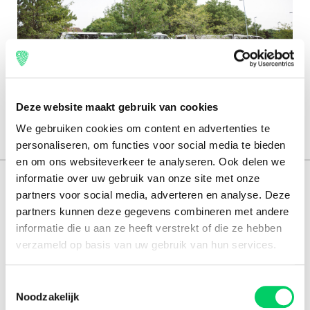
Engels
Deze website maakt gebruik van cookies
We gebruiken cookies om content en advertenties te
personaliseren, om functies voor social media te bieden
en om ons websiteverkeer te analyseren. Ook delen we
informatie over uw gebruik van onze site met onze
165.000 reizigers+
partners voor social media, adverteren en analyse. Deze
partners kunnen deze gegevens combineren met andere
16 jaar ervaring
informatie die u aan ze heeft verstrekt of die ze hebben
8,8 uit onze
reviews
verzameld op basis van uw gebruik van hun services.
Toestemmingsselectie
Noodzakelijk