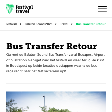
Festivals
Balaton Sound 2023
Travel
Bus Transfer Retour
Festivals
Bus Transfer Retour
Travel
Ga met de Balaton Sound Bus Transfer vanaf Budapest Airport
of busstation Nepliget naar het festival en weer terug. Je kunt
Inspiratie
in Boedapest op beide locaties opstappen waarna de bus
regelrecht naar het festivalterrein rijdt.
Festivalnieuws
Contact
Mijn account
Nederlands