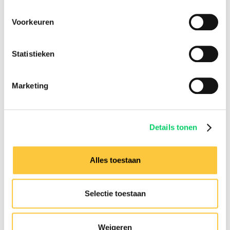
Facebook
Instagram
Voorkeuren
Festival Travel
Festivalnieuws
Statistieken
Over ons
Ons team
Partners
Marketing
Affiliatie
Pers
Werken bij
Details tonen
Nieuwsbrief
Informatie
Alles toestaan
Groepsreizen
Sziget Express
Busreizen
Selectie toestaan
Inspiratie
Verzekeringen
Weigeren