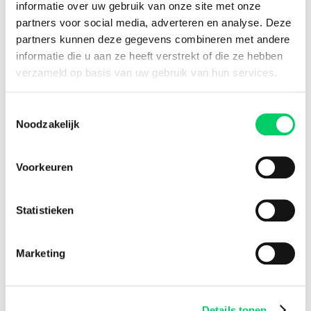
16 jaar ervaring
informatie over uw gebruik van onze site met onze
partners voor social media, adverteren en analyse. Deze
8,8 uit onze
reviews
partners kunnen deze gegevens combineren met andere
informatie die u aan ze heeft verstrekt of die ze hebben
verzameld op basis van uw gebruik van hun services.
Facebook
Instagram
Toestemmingsselectie
Noodzakelijk
Festival Travel
Festivalnieuws
Voorkeuren
Over ons
Ons team
Partners
Statistieken
Affiliatie
Pers
Marketing
Werken bij
Nieuwsbrief
Informatie
Details tonen