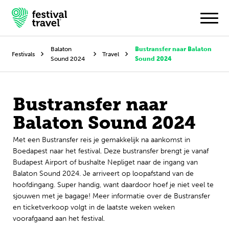
Balaton
Bustransfer naar Balaton
Festivals
Travel
Sound 2024
Sound 2024
Festivals
Bustransfer naar
Travel
Balaton Sound 2024
Inspiratie
Met een Bustransfer reis je gemakkelijk na aankomst in
Festivalnieuws
Boedapest naar het festival. Deze bustransfer brengt je vanaf
Budapest Airport of bushalte Nepliget naar de ingang van
Balaton Sound 2024. Je arriveert op loopafstand van de
Contact
hoofdingang. Super handig, want daardoor hoef je niet veel te
sjouwen met je bagage! Meer informatie over de Bustransfer
Mijn account
en ticketverkoop volgt in de laatste weken weken
voorafgaand aan het festival.
Nederlands