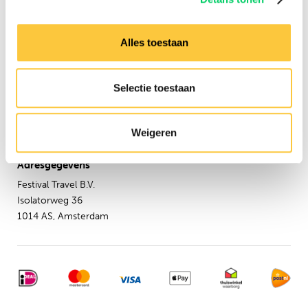
Groepsreizen
Sziget Express
Busreizen
Alles toestaan
Inspiratie
Verzekeringen
Selectie toestaan
Hulp nodig?
Neem dan contact op met
Weigeren
onze
klantenservice
Adresgegevens
Festival Travel B.V.
Isolatorweg 36
1014 AS, Amsterdam