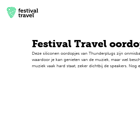
Festival Travel oordo
Deze siliconen oordopjes van Thunderplugs zijn onmisbaar 
Festivals
waardoor je kan genieten van de muziek, maar wel besch
muziek vaak hard staat, zeker dichtbij de speakers. Nog e
Travel
Inspiratie
Festivalnieuws
Contact
Mijn account