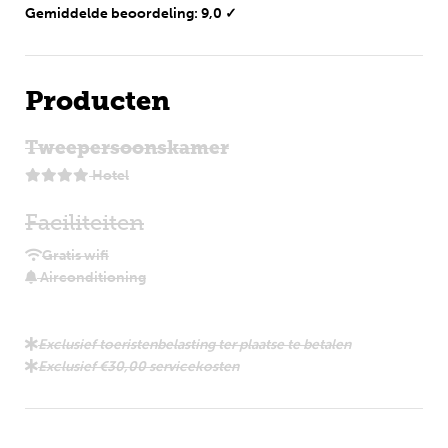
Gemiddelde beoordeling: 9,0 ✓
Producten
Tweepersoonskamer
Hotel
Faciliteiten
Gratis wifi
Airconditioning
Exclusief toeristenbelasting ter plaatse te betalen
Exclusief €30,00 servicekosten