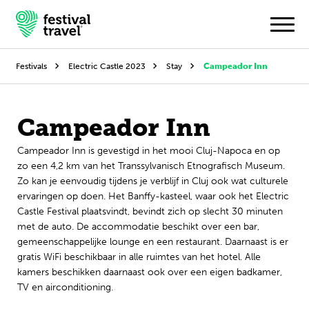
Festivals
Electric Castle 2023
Stay
Campeador Inn
Festivals
Campeador Inn
Travel
Campeador Inn is gevestigd in het mooi Cluj-Napoca en op
zo een 4,2 km van het Transsylvanisch Etnografisch Museum.
Inspiratie
Zo kan je eenvoudig tijdens je verblijf in Cluj ook wat culturele
ervaringen op doen. Het Banffy-kasteel, waar ook het Electric
Festivalnieuws
Castle Festival plaatsvindt, bevindt zich op slecht 30 minuten
met de auto. De accommodatie beschikt over een bar,
Contact
gemeenschappelijke lounge en een restaurant. Daarnaast is er
gratis WiFi beschikbaar in alle ruimtes van het hotel. Alle
Mijn account
kamers beschikken daarnaast ook over een eigen badkamer,
TV en airconditioning.
Nederlands