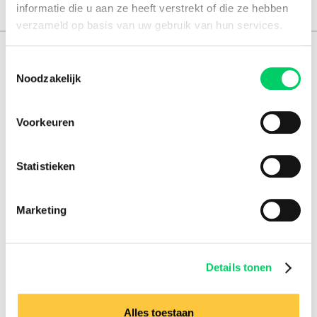
informatie die u aan ze heeft verstrekt of die ze hebben
verzameld op basis van uw gebruik van hun services.
165.000 reizigers+
Toestemmingsselectie
Noodzakelijk
16 jaar ervaring
8,8 uit onze
reviews
Voorkeuren
Statistieken
Facebook
Instagram
Marketing
Festival Travel
Festivalnieuws
Over ons
Details tonen
Ons team
Partners
Alles toestaan
Affiliatie