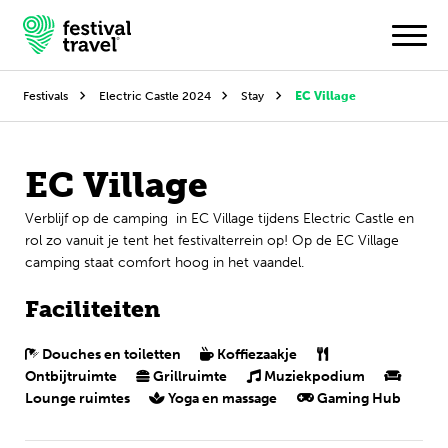
Festivals
Electric Castle 2024
Stay
EC Village
Festivals
EC Village
Travel
Verblijf op de camping in EC Village tijdens Electric Castle en
rol zo vanuit je tent het festivalterrein op! Op de EC Village
Inspiratie
camping staat comfort hoog in het vaandel.
Festivalnieuws
Faciliteiten
Contact
Douches en toiletten
Koffiezaakje
Ontbijtruimte
Grillruimte
Muziekpodium
Mijn account
Lounge ruimtes
Yoga en massage
Gaming Hub
Nederlands