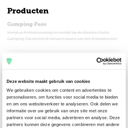
Producten
Engels
Camping Pass
Verrijk je festival ervaring en verblijf op de Electric Castle
Camping. Op slechts 5 minuten lopen van het festivalterrein!
Check-in
Deze website maakt gebruik van cookies
19 juli 2023
We gebruiken cookies om content en advertenties te
Check-out
personaliseren, om functies voor social media te bieden
24 juli 2023
en om ons websiteverkeer te analyseren. Ook delen we
informatie over uw gebruik van onze site met onze
partners voor social media, adverteren en analyse. Deze
partners kunnen deze gegevens combineren met andere