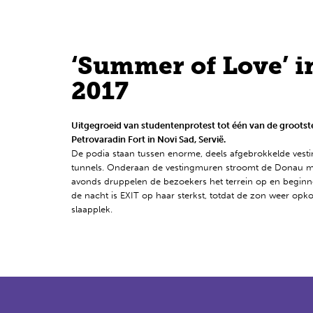
Nederlands
‘Summer of Love’ in
2017
Uitgegroeid van studentenprotest tot één van de grootste 
Petrovaradin Fort in Novi Sad, Servië.
De podia staan tussen enorme, deels afgebrokkelde vest
tunnels. Onderaan de vestingmuren stroomt de Donau met
avonds druppelen de bezoekers het terrein op en beginne
de nacht is EXIT op haar sterkst, totdat de zon weer opk
slaapplek.