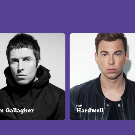
EDM
m Gallagher
Hardwell