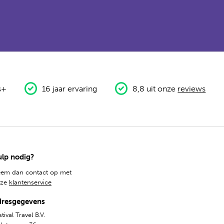
s+
16 jaar ervaring
8,8 uit onze
reviews
lp nodig?
em dan contact op met
nze
klantenservice
dresgegevens
tival Travel B.V.