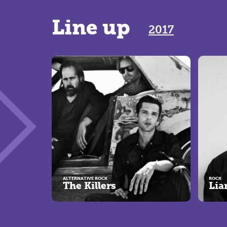
Line up
2017
ALTERNATIVE ROCK
ROCK
The Killers
Lia