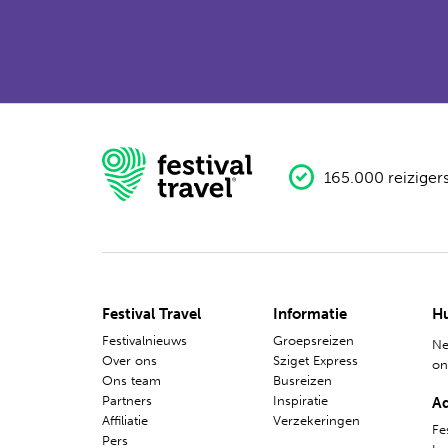
165.000 reiziger
Festival Travel
Informatie
Hu
Festivalnieuws
Groepsreizen
Ne
Over ons
Sziget Express
o
Ons team
Busreizen
Partners
Inspiratie
A
Affiliatie
Verzekeringen
Fes
Pers