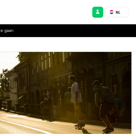
NL
te gaan