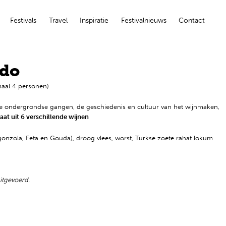
Festivals
Travel
Inspiratie
Festivalnieuws
Contact
ado
maal 4 personen)
e ondergrondse gangen, de geschiedenis en cultuur van het wijnmaken,
taat uit 6 verschillende wijnen
onzola, Feta en Gouda), droog vlees, worst, Turkse zoete rahat lokum
uitgevoerd.