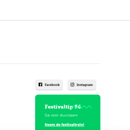
Facebook
Instagram
Festivaltip 56
Ga voor duurzaam
Neem de festivaltrein!