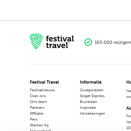
Nederlands
Engels
165.000 reiziger
Festival Travel
Informatie
Hu
Festivalnieuws
Groepsreizen
Ne
Over ons
Sziget Express
o
Ons team
Busreizen
Partners
Inspiratie
A
Affiliatie
Verzekeringen
Fes
Pers
Is
Werken bij
10
Nieuwsbrief