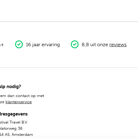
s+
16 jaar ervaring
8,8 uit onze
reviews
lp nodig?
em dan contact op met
nze
klantenservice
dresgegevens
tival Travel B.V.
olatorweg 36
14 AS, Amsterdam