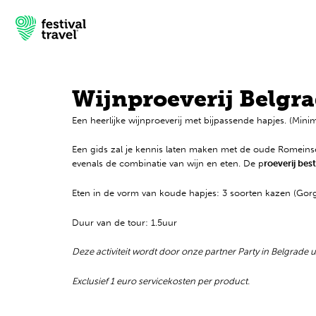
Wijnproeverij Belgr
Een heerlijke wijnproeverij met bijpassende hapjes. (Mini
Festivals
Een gids zal je kennis laten maken met de oude Romeins
Travel
evenals de combinatie van wijn en eten. De p
roeverij bes
Inspiratie
Eten in de vorm van koude hapjes: 3 soorten kazen (Gorg
Duur van de tour: 1.5uur
Festivalnieuws
Deze activiteit wordt door onze partner Party in Belgrade 
Contact
Exclusief 1 euro servicekosten per product.
Mijn account