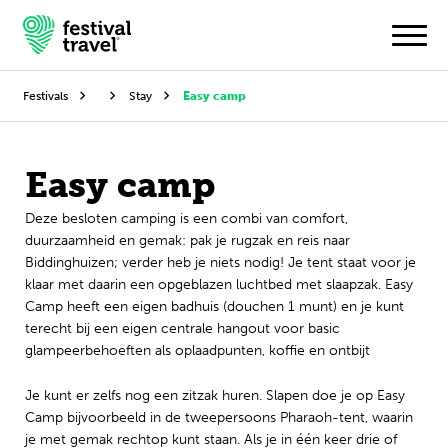
Festivals
Stay
Easy camp
Festivals
Easy camp
Travel
Deze besloten camping is een combi van comfort,
duurzaamheid en gemak: pak je rugzak en reis naar
Inspiratie
Biddinghuizen; verder heb je niets nodig! Je tent staat voor je
klaar met daarin een opgeblazen luchtbed met slaapzak. Easy
Festivalnieuws
Camp heeft een eigen badhuis (douchen 1 munt) en je kunt
terecht bij een eigen centrale hangout voor basic
Contact
glampeerbehoeften als oplaadpunten, koffie en ontbijt
Mijn account
Je kunt er zelfs nog een zitzak huren. Slapen doe je op Easy
Camp bijvoorbeeld in de tweepersoons Pharaoh-tent, waarin
je met gemak rechtop kunt staan. Als je in één keer drie of
Nederlands