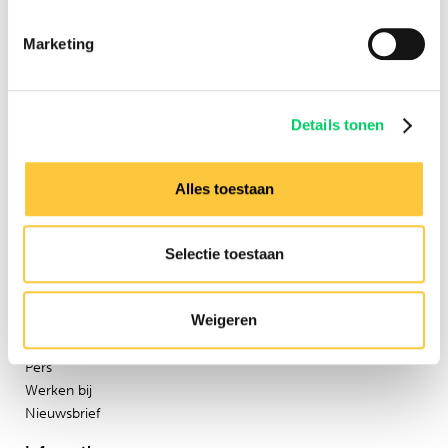
16 jaar ervaring
Marketing
8,8 uit onze
reviews
Details tonen
Facebook
Instagram
Alles toestaan
Festival Travel
Festivalnieuws
Selectie toestaan
Over ons
Ons team
Weigeren
Partners
Affiliatie
Pers
Werken bij
Nieuwsbrief