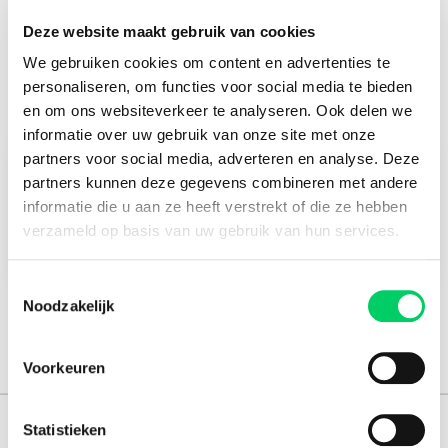
| 4 slaapzakken | grondzeil
Er is een mogelijkheid om een zitzak toe te voegen aan je accommodatie. Dit
Deze website maakt gebruik van cookies
kan bij het bestellen van je ticket(s) via Ticketmaster, achteraf alsnog
bestellen is niet mogelijk.
We gebruiken cookies om content en advertenties te
personaliseren, om functies voor social media te bieden
en om ons websiteverkeer te analyseren. Ook delen we
informatie over uw gebruik van onze site met onze
partners voor social media, adverteren en analyse. Deze
Check-in
partners kunnen deze gegevens combineren met andere
19 augustus 2022
informatie die u aan ze heeft verstrekt of die ze hebben
Check-out
verzameld op basis van uw gebruik van hun services.
22 augustus 2022
Toestemmingsselectie
Noodzakelijk
Voorkeuren
Statistieken
165.000 reizigers+