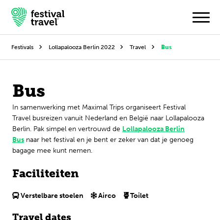
Festivals
Lollapalooza Berlin 2022
Travel
Bus
Festivals
Bus
Travel
In samenwerking met Maximal Trips organiseert Festival
Travel busreizen vanuit Nederland en België naar Lollapalooza
Inspiratie
Berlin. Pak simpel en vertrouwd de
Lollapalooza Berlin
Bus
naar het festival en je bent er zeker van dat je genoeg
Festivalnieuws
bagage mee kunt nemen.
Contact
Faciliteiten
Mijn account
Verstelbare stoelen
Airco
Toilet
Travel dates
Nederlands