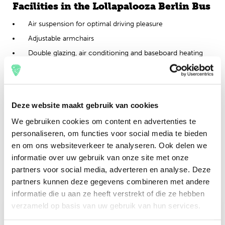
Facilities in the Lollapalooza Berlin Bus
Air suspension for optimal driving pleasure
Adjustable armchairs
Double glazing, air conditioning and baseboard heating
Stereo sound system and DVD
Toilet
At least two experienced drivers
Deze website maakt gebruik van cookies
Tourist Class: seat distance 75 cm (from axle to axle)
We gebruiken cookies om content en advertenties te
personaliseren, om functies voor social media te bieden
Festival Travel only works with certified ISO 9001 / Stichting
Keurmerk Touringcarbedrijf (SKTB) buses. This means that all
en om ons websiteverkeer te analyseren. Ook delen we
buses guarantee quality, safety and service. The drivers and
informatie over uw gebruik van onze site met onze
other staff are carefully selected.
partners voor social media, adverteren en analyse. Deze
partners kunnen deze gegevens combineren met andere
informatie die u aan ze heeft verstrekt of die ze hebben
verzameld op basis van uw gebruik van hun services.
Prijs vanaf