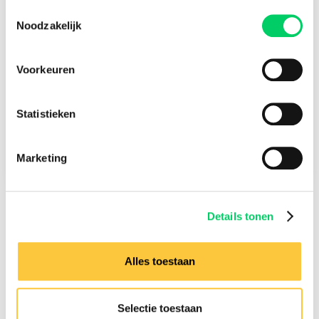
€89 per persoon
Toestemmingsselectie
Noodzakelijk
Vertrekdatum
Nog niet bekend
De voordelen op een rij
Voorkeuren
Officiële buspartner
Samenreisgarantie
Doorverkoopbare tickets
Statistieken
Voldoende bagageruimte
Sinds 2005 actief
Marketing
Details tonen
Alles toestaan
Selectie toestaan