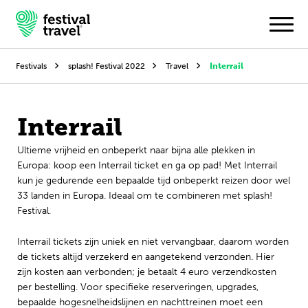
Festivals
splash! Festival 2022
Travel
Interrail
Festivals
Interrail
Travel
Ultieme vrijheid en onbeperkt naar bijna alle plekken in
Europa: koop een Interrail ticket en ga op pad! Met Interrail
Inspiratie
kun je gedurende een bepaalde tijd onbeperkt reizen door wel
33 landen in Europa. Ideaal om te combineren met splash!
Festivalnieuws
Festival.
Contact
Interrail tickets zijn uniek en niet vervangbaar, daarom worden
de tickets altijd verzekerd en aangetekend verzonden. Hier
Mijn account
zijn kosten aan verbonden; je betaalt 4 euro verzendkosten
per bestelling. Voor specifieke reserveringen, upgrades,
bepaalde hogesnelheidslijnen en nachttreinen moet een
Nederlands