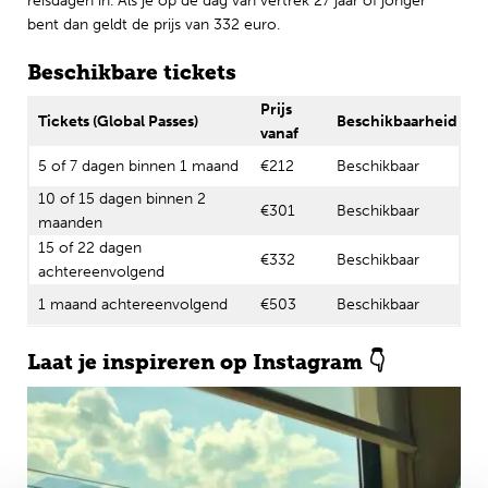
reisdagen in. Als je op de dag van vertrek 27 jaar of jonger
bent dan geldt de prijs van 332 euro.
Beschikbare tickets
Prijs
Tickets (Global Passes)
Beschikbaarheid
vanaf
5 of 7 dagen binnen 1 maand
€212
Beschikbaar
10 of 15 dagen binnen 2
€301
Beschikbaar
maanden
15 of 22 dagen
€332
Beschikbaar
achtereenvolgend
1 maand achtereenvolgend
€503
Beschikbaar
Laat je inspireren op Instagram 👇