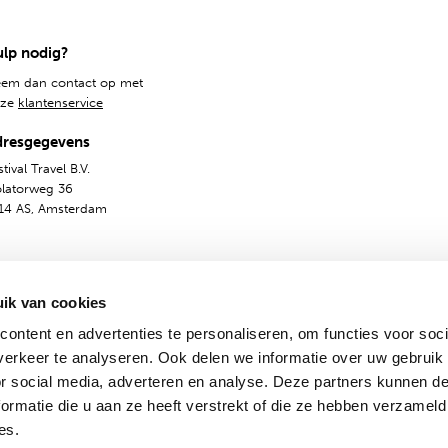
lp nodig?
em dan contact op met
nze
klantenservice
dresgegevens
tival Travel B.V.
olatorweg 36
14 AS, Amsterdam
ik van cookies
ontent en advertenties te personaliseren, om functies voor soci
erkeer te analyseren. Ook delen we informatie over uw gebruik
or social media, adverteren en analyse. Deze partners kunnen 
ormatie die u aan ze heeft verstrekt of die ze hebben verzameld
emene voorwaarden
Privacy & Cookies
Nederlands
En
es.
© 2009-2024 - Festival Travel B.V.