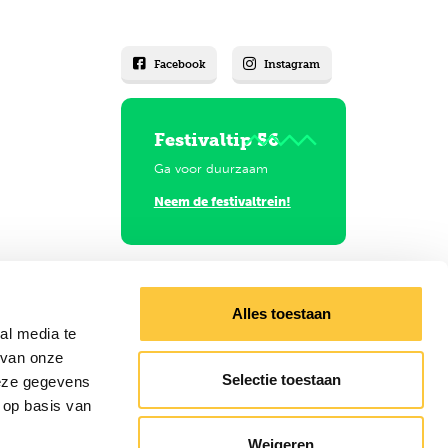
Facebook
Instagram
Festivaltip 56
Ga voor duurzaam
Neem de festivaltrein!
Alles toestaan
al media te
 van onze
Selectie toestaan
deze gegevens
 op basis van
gels
Weigeren