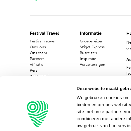
Nederlands
Engels
Festival Travel
Informatie
Hu
Festivalnieuws
Groepsreizen
Ne
Over ons
Sziget Express
o
Ons team
Busreizen
Partners
Inspiratie
A
Affiliatie
Verzekeringen
Fes
Pers
Is
Werken bij
10
Nieuwsbrief
Deze website maakt gebru
We gebruiken cookies om c
bieden en om ons websitev
site met onze partners vo
combineren met andere inf
uw gebruik van hun servic