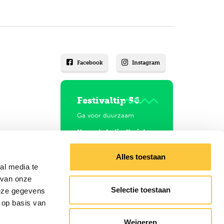
Facebook
Instagram
Festivaltip 56
Ga voor duurzaam
Neem de festivaltrein!
Alles toestaan
al media te
 van onze
Selectie toestaan
deze gegevens
 op basis van
Weigeren