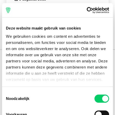
Check-out
Engels
15 augustus 2018
Deze website maakt gebruik van cookies
We gebruiken cookies om content en advertenties te
personaliseren, om functies voor social media te bieden
en om ons websiteverkeer te analyseren. Ook delen we
informatie over uw gebruik van onze site met onze
165.000 reizigers+
partners voor social media, adverteren en analyse. Deze
partners kunnen deze gegevens combineren met andere
16 jaar ervaring
informatie die u aan ze heeft verstrekt of die ze hebben
verzameld op basis van uw gebruik van hun services.
8,8 uit onze
reviews
Toestemmingsselectie
Noodzakelijk
Facebook
Instagram
Voorkeuren