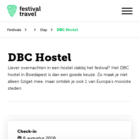
Festivals
Stay
DBC Hostel
Festivals
DBC Hostel
Travel
Liever overnachten in een hostel vlakbij het festival? Het DBC
hostel in Boedapest is dan een goede keuze. Zo maak je niet
Inspiratie
alleen Sziget mee, maar ontdek je ook 1 van Europa's mooiste
steden.
Festivalnieuws
Contact
Mijn account
Check-in
Nederlands
8 augustus 2018