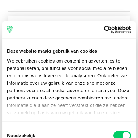
Engels
Check-in
5 augustus 2020
Check-out
12 augustus 2020
Deze website maakt gebruik van cookies
We gebruiken cookies om content en advertenties te
personaliseren, om functies voor social media te bieden
en om ons websiteverkeer te analyseren. Ook delen we
informatie over uw gebruik van onze site met onze
partners voor social media, adverteren en analyse. Deze
partners kunnen deze gegevens combineren met andere
informatie die u aan ze heeft verstrekt of die ze hebben
165.000 reizigers+
verzameld op basis van uw gebruik van hun services.
16 jaar ervaring
Toestemmingsselectie
8,8 uit onze
reviews
Noodzakelijk