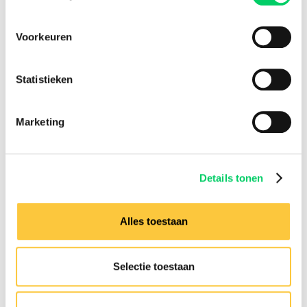
Voorkeuren
Facebook
Instagram
Statistieken
Festival Travel
Festivalnieuws
Marketing
Over ons
Ons team
Partners
Affiliatie
Details tonen
Pers
Werken bij
Alles toestaan
Nieuwsbrief
Informatie
Selectie toestaan
Groepsreizen
Sziget Express
Busreizen