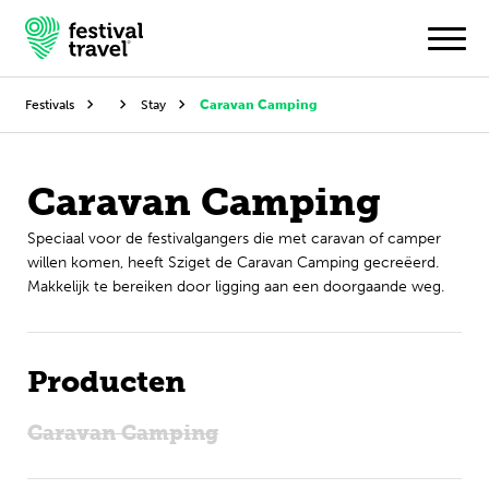
Festivals
Stay
Caravan Camping
Festivals
Caravan Camping
Travel
Speciaal voor de festivalgangers die met caravan of camper
willen komen, heeft Sziget de Caravan Camping gecreëerd.
Inspiratie
Makkelijk te bereiken door ligging aan een doorgaande weg.
Festivalnieuws
Contact
Producten
Mijn account
Caravan Camping
Nederlands