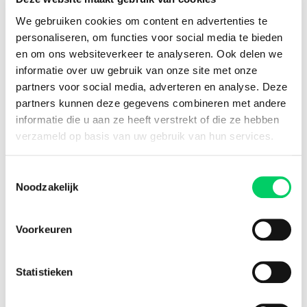
16 jaar ervaring
We gebruiken cookies om content en advertenties te
8,8 uit onze
reviews
Engels
personaliseren, om functies voor social media te bieden
en om ons websiteverkeer te analyseren. Ook delen we
informatie over uw gebruik van onze site met onze
partners voor social media, adverteren en analyse. Deze
Facebook
Instagram
partners kunnen deze gegevens combineren met andere
informatie die u aan ze heeft verstrekt of die ze hebben
Festival Travel
verzameld op basis van uw gebruik van hun services.
Festivalnieuws
Over ons
Toestemmingsselectie
Ons team
Noodzakelijk
Partners
Affiliatie
Voorkeuren
Pers
Werken bij
Nieuwsbrief
Statistieken
Informatie