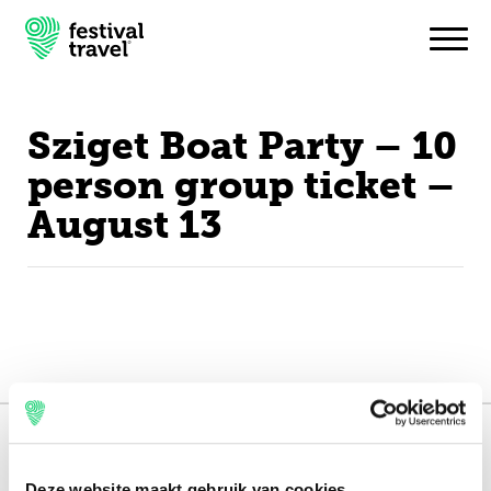
Sziget Boat Party – 10
Festivals
person group ticket –
August 13
Travel
Inspiratie
Festivalnieuws
Contact
Mijn account
165.000 reizigers+
Nederlands
Deze website maakt gebruik van cookies