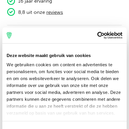
16 jaar ervaring
8,8 uit onze
reviews
Engels
Facebook
Instagram
Deze website maakt gebruik van cookies
Festival Travel
We gebruiken cookies om content en advertenties te
Festivalnieuws
personaliseren, om functies voor social media te bieden
Over ons
Ons team
en om ons websiteverkeer te analyseren. Ook delen we
Partners
informatie over uw gebruik van onze site met onze
Affiliatie
partners voor social media, adverteren en analyse. Deze
Pers
partners kunnen deze gegevens combineren met andere
Werken bij
informatie die u aan ze heeft verstrekt of die ze hebben
Nieuwsbrief
verzameld op basis van uw gebruik van hun services.
Informatie
Toestemmingsselectie