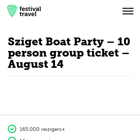
Sziget Boat Party – 10
Festivals
person group ticket –
August 14
Travel
Inspiratie
Festivalnieuws
Contact
Mijn account
165.000 reizigers+
Nederlands