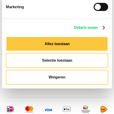
Informatie
Marketing
Groepsreizen
Sziget Express
Busreizen
Inspiratie
Details tonen
Verzekeringen
Hulp nodig?
Alles toestaan
Neem dan contact op met
onze
klantenservice
Selectie toestaan
Adresgegevens
Festival Travel B.V.
Weigeren
Isolatorweg 36
1014 AS, Amsterdam