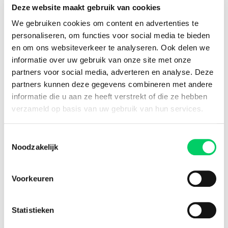
Deze website maakt gebruik van cookies
16 jaar ervaring
Engels
We gebruiken cookies om content en advertenties te
personaliseren, om functies voor social media te bieden
8,8 uit onze
reviews
en om ons websiteverkeer te analyseren. Ook delen we
informatie over uw gebruik van onze site met onze
partners voor social media, adverteren en analyse. Deze
partners kunnen deze gegevens combineren met andere
Facebook
Instagram
informatie die u aan ze heeft verstrekt of die ze hebben
verzameld op basis van uw gebruik van hun services.
Festival Travel
Festivalnieuws
Toestemmingsselectie
Over ons
Noodzakelijk
Ons team
Partners
Affiliatie
Voorkeuren
Pers
Werken bij
Statistieken
Nieuwsbrief