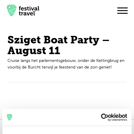
Sziget Boat Party –
Festivals
August 11
Travel
Cruise langs het parlementsgebouw, onder de Kettingbrug en
voorbij de Burcht terwijl je feestend van de zon geniet!
Inspiratie
Festivalnieuws
Contact
Mijn account
Nederlands
165.000 reizigers+