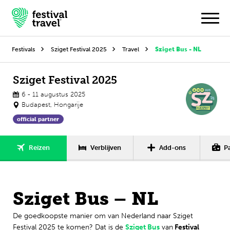
Festivals
Sziget Festival 2025
Travel
Sziget Bus - NL
Festivals
Sziget Festival 2025
6 - 11 augustus 2025
Travel
Budapest, Hongarije
official partner
Inspiratie
Verblijven
Add-ons
P
Reizen
Festivalnieuws
Contact
Sziget Bus – NL
Mijn account
De goedkoopste manier om van Nederland naar Sziget
Nederlands
Festival 2025 te komen? Dat is de
Sziget Bus
van
Festival