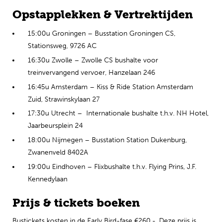
Opstapplekken & Vertrektijden
15:00u Groningen – Busstation Groningen CS,
Stationsweg, 9726 AC
16:30u Zwolle – Zwolle CS bushalte voor
treinvervangend vervoer, Hanzelaan 246
16:45u Amsterdam – Kiss & Ride Station Amsterdam
Zuid, Strawinskylaan 27
17:30u Utrecht – Internationale bushalte t.h.v. NH Hotel,
Jaarbeursplein 24
18:00u Nijmegen – Busstation Station Dukenburg,
Zwanenveld 8402A
19:00u Eindhoven – Flixbushalte t.h.v. Flying Prins, J.F.
Kennedylaan
Prijs & tickets boeken
Bustickets kosten in de Early Bird-fase €260,-. Deze prijs is