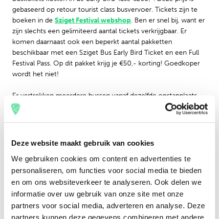
gebaseerd op retour tourist class busvervoer. Tickets zijn te
boeken in de
Sziget Festival webshop
. Ben er snel bij, want er
zijn slechts een gelimiteerd aantal tickets verkrijgbaar. Er
komen daarnaast ook een beperkt aantal pakketten
beschikbaar met een Sziget Bus Early Bird Ticket en een Full
Festival Pass. Op dit pakket krijg je €50,- korting! Goedkoper
wordt het niet!
Er vertrekken meerdere bussen vanaf dezelfde opstapplaats.
Maak daarom één boeking voor de hele groep. Op deze
manier wordt voorkomen dat reizigers in verschillende bussen
reizen.
Deze website maakt gebruik van cookies
Faciliteiten in de Sziget Bus
We gebruiken cookies om content en advertenties te
Luchtvering voor optimaal rijgenot
personaliseren, om functies voor social media te bieden
en om ons websiteverkeer te analyseren. Ook delen we
Verstelbare fauteuils
informatie over uw gebruik van onze site met onze
Dubbele beglazing, airconditioning en plintverwarming
partners voor social media, adverteren en analyse. Deze
Toilet
partners kunnen deze gegevens combineren met andere