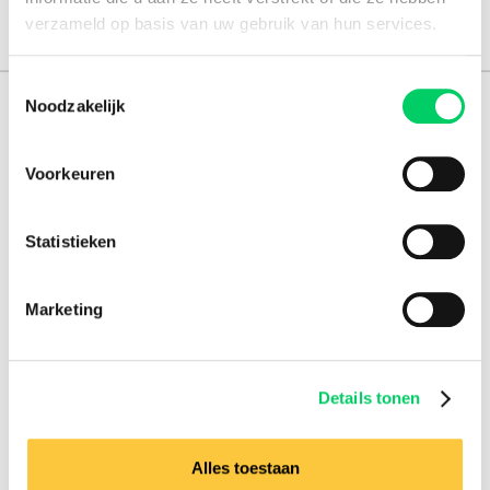
verzameld op basis van uw gebruik van hun services.
Toestemmingsselectie
Noodzakelijk
165.000 reizigers+
16 jaar ervaring
Voorkeuren
8,8 uit onze
reviews
Statistieken
Marketing
Facebook
Instagram
Festival Travel
Details tonen
Festivalnieuws
Over ons
Ons team
Alles toestaan
Partners