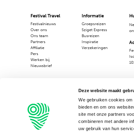
Nederlands
Festival Travel
Informatie
Hu
Engels
Festivalnieuws
Groepsreizen
Ne
Over ons
Sziget Express
o
Ons team
Busreizen
Partners
Inspiratie
A
Affiliatie
Verzekeringen
Fes
Pers
Is
Werken bij
10
Nieuwsbrief
Deze website maakt gebru
We gebruiken cookies om c
bieden en om ons websitev
site met onze partners vo
combineren met andere inf
Alg
uw gebruik van hun servic