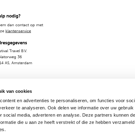
lp nodig?
em dan contact op met
nze
klantenservice
dresgegevens
tival Travel B.V.
olatorweg 36
14 AS, Amsterdam
ik van cookies
ontent en advertenties te personaliseren, om functies voor soci
erkeer te analyseren. Ook delen we informatie over uw gebruik
or social media, adverteren en analyse. Deze partners kunnen 
ormatie die u aan ze heeft verstrekt of die ze hebben verzameld
emene voorwaarden
Privacy & Cookies
Nederlands
En
es.
© 2009-2024 - Festival Travel B.V.