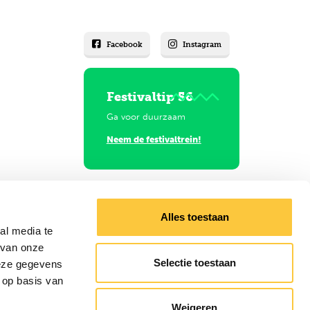
Facebook
Instagram
Festivaltip 56
Ga voor duurzaam
Neem de festivaltrein!
Alles toestaan
al media te
 van onze
Selectie toestaan
deze gegevens
 op basis van
gels
Weigeren