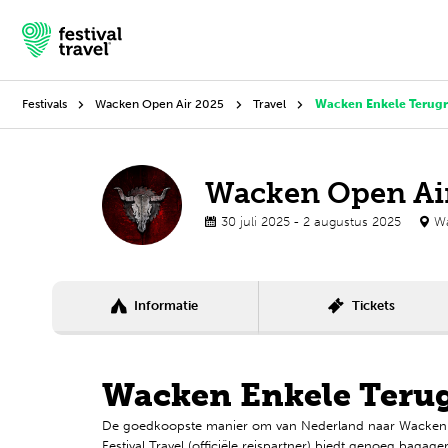
Festivals
Wacken Open Air 2025
Travel
Wacken Enkele Terugr
Festivals
Wacken Open Ai
30 juli 2025 - 2 augustus 2025
Wa
Travel
Inspiratie
Informatie
Tickets
Festivalnieuws
Contact
Wacken Enkele Terug
Mijn account
De goedkoopste manier om van Nederland naar Wacken O
Festival Travel (officiële reispartner) biedt genoeg bagag