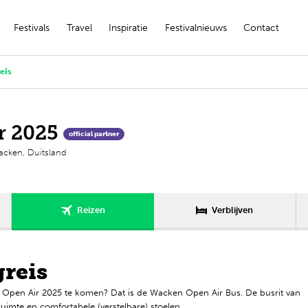
Festivals
Travel
Inspiratie
Festivalnieuws
Contact
eis
r 2025
official partner
cken, Duitsland
Verblijven
Reizen
reis
pen Air 2025 te komen? Dat is de Wacken Open Air Bus. De busrit van
eruimte en comfortabele (verstelbare) stoelen.