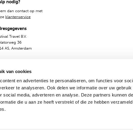
lp nodig?
em dan contact op met
nze
klantenservice
dresgegevens
tival Travel B.V.
olatorweg 36
14 AS, Amsterdam
ik van cookies
ontent en advertenties te personaliseren, om functies voor soci
erkeer te analyseren. Ook delen we informatie over uw gebruik
or social media, adverteren en analyse. Deze partners kunnen 
ormatie die u aan ze heeft verstrekt of die ze hebben verzameld
emene voorwaarden
Privacy & Cookies
Nederlands
En
es.
© 2009-2024 - Festival Travel B.V.