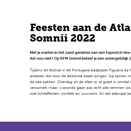
Nederlands
Engels
Feesten aan de Atl
Somnii 2022
Met je voeten in het zand genieten van een topnotch line
dat nou niet? Op RFM Somnii beleef je een onvergetelijk
Tijdens dit festival in de Portugese badplaats Figueira d
artiesten die voor de lekkerste beats zorgen. Ga samen met
de zee zakken. Overdag zit de sfeer er al goed in omdat
verzamelt, maar ’s avonds gaan pas echt alle remmen los
met lichteffecten, confetti en vuurwerk. En dat allemaal l