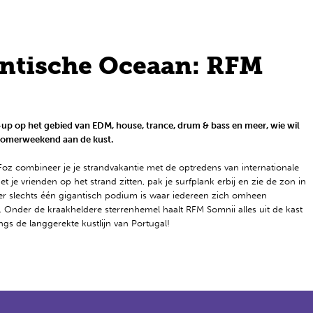
antische Oceaan: RFM
-up op het gebied van EDM, house, trance, drum & bass en meer, wie wil
 zomerweekend aan de kust.
a Foz combineer je je strandvakantie met de optredens van internationale
 je vrienden op het strand zitten, pak je surfplank erbij en zie de zon in
 er slechts één gigantisch podium is waar iedereen zich omheen
. Onder de kraakheldere sterrenhemel haalt RFM Somnii alles uit de kast
angs de langgerekte kustlijn van Portugal!