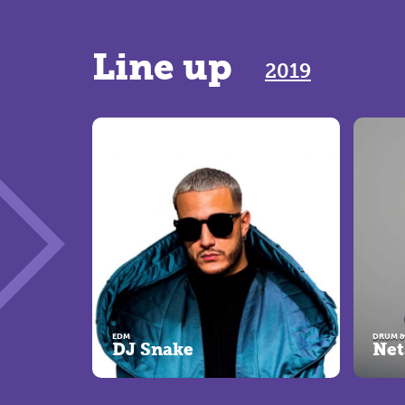
Line up
2019
EDM
DRUM &
DJ Snake
Net