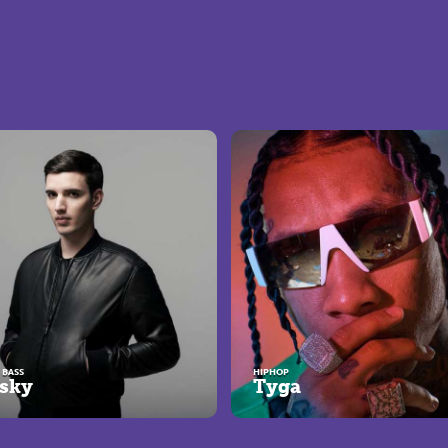
 BASS
HIPHOP
sky
Tyga