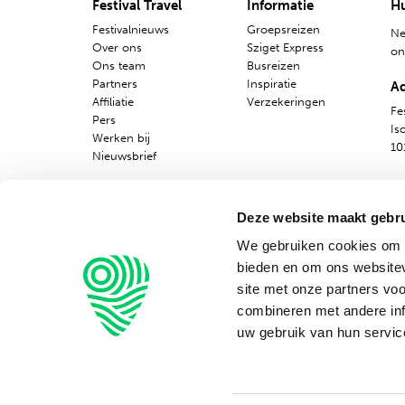
Festival Travel
Informatie
Hu
Festivalnieuws
Groepsreizen
Ne
Over ons
Sziget Express
o
Ons team
Busreizen
Partners
Inspiratie
A
Affiliatie
Verzekeringen
Fes
Pers
Is
Werken bij
10
Nieuwsbrief
Deze website maakt gebru
We gebruiken cookies om c
bieden en om ons websitev
site met onze partners vo
combineren met andere inf
Alg
uw gebruik van hun servic