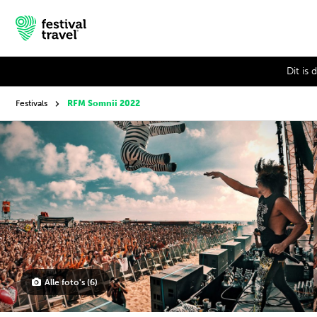
Dit is
Festivals
RFM Somnii 2022
Festivals
Travel
Inspiratie
Festivalnieuws
Contact
Alle foto's (6)
Mijn account