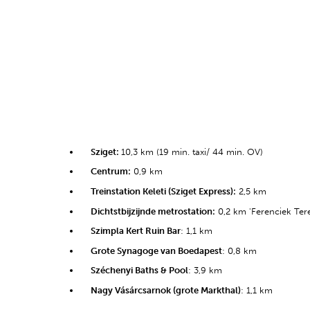
Sziget:
10,3 km (19 min. taxi/ 44 min. OV)
Centrum:
0,9 km
Treinstation Keleti (Sziget Express):
2,5 km
Dichtstbijzijnde metrostation:
0,2 km 'Ferenciek Tere
Szimpla Kert Ruin Bar
: 1,1 km
Grote Synagoge van Boedapest
: 0,8 km
Széchenyi Baths & Pool
: 3,9 km
Nagy Vásárcsarnok (grote Markthal)
: 1,1 km