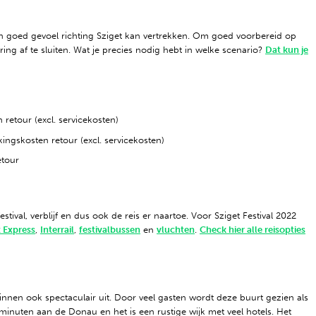
en goed gevoel richting Sziget kan vertrekken. Om goed voorbereid op
g af te sluiten. Wat je precies nodig hebt in welke scenario?
Dat kun je
retour (excl. servicekosten)
ingskosten retour (excl. servicekosten)
etour
festival, verblijf en dus ook de reis er naartoe. Voor Sziget Festival 2022
t Express
,
Interrail
,
festivalbussen
en
vluchten
.
Check hier alle reisopties
 binnen ook spectaculair uit. Door veel gasten wordt deze buurt gezien als
minuten aan de Donau en het is een rustige wijk met veel hotels. Het