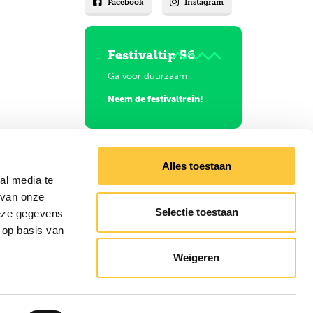
Facebook
Instagram
Festivaltip 56
Ga voor duurzaam
Neem de festivaltrein!
Alles toestaan
al media te
 van onze
Selectie toestaan
deze gegevens
 op basis van
gels
Weigeren