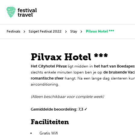
Festivals
Sziget Festival 2022
Stay
Pilvax Hotel ***
Festivals
Pilvax Hotel ***
Het Cityhotel Pilvax
ligt midden in
het hart van Boedapes
Travel
slechts enkele minuten lopen ben je op
de bruisende Vací
romantische sfeer
hangt. Na een lange dag slenteren kun
Inspiratie
airconditioning.
Festivalnieuws
(Alleen beschikbaar voor complete week)
Contact
Gemiddelde beoordeling: 7,3 ✓
Faciliteiten
Mijn account
Gratis Wifi