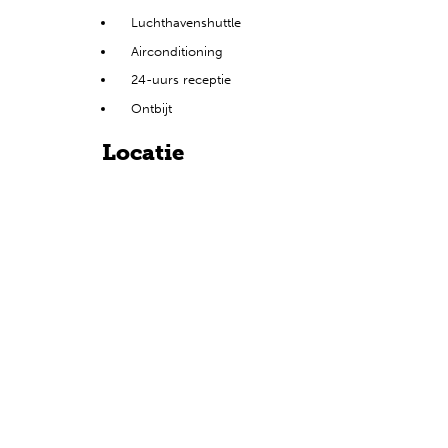
Nederlands
Luchthavenshuttle
Airconditioning
Engels
24-uurs receptie
Ontbijt
Locatie