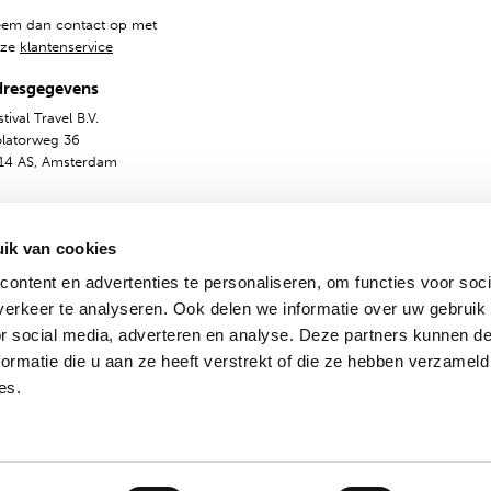
em dan contact op met
nze
klantenservice
dresgegevens
tival Travel B.V.
olatorweg 36
14 AS, Amsterdam
ik van cookies
ontent en advertenties te personaliseren, om functies voor soci
erkeer te analyseren. Ook delen we informatie over uw gebruik
or social media, adverteren en analyse. Deze partners kunnen 
ormatie die u aan ze heeft verstrekt of die ze hebben verzameld
emene voorwaarden
Privacy & Cookies
Nederlands
En
es.
© 2009-2024 - Festival Travel B.V.