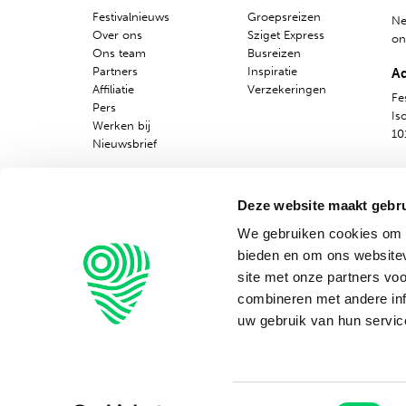
Festivalnieuws
Groepsreizen
Ne
Over ons
Sziget Express
o
Ons team
Busreizen
Partners
Inspiratie
A
Affiliatie
Verzekeringen
Fes
Pers
Is
Werken bij
10
Nieuwsbrief
Deze website maakt gebru
We gebruiken cookies om c
bieden en om ons websitev
site met onze partners vo
combineren met andere inf
Alg
uw gebruik van hun servic
Toestemmingsselectie