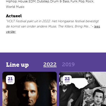
Hiphop,
House,
EDM,
Dubstep,
Drum & Bass,
Funk,
Pop,
Rock,
plaatsvindt, is het de perfecte opener van het festivalseizoen.
World Music
Daarnaast is het dankzij de ligging ideaal te combineren met
een bezoek aan Wenen, Bratislava of Boedapest.>
Actueel
"VOLT Festival pakt uit in 2022. Het Hongaarse festival bevestigt
de komst van onder andere Muse, The Killers, Bring Me..."
-
lees
verder
2022
2019
Line up
21
22
jun
jun