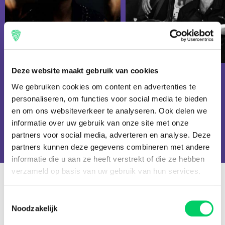
ALTERNATIVE ROCK
ALTERNATIVE ROCK
Muse
The Killers
Deze website maakt gebruik van cookies
We gebruiken cookies om content en advertenties te
Borgore
Bring Me The Horizon
personaliseren, om functies voor social media te bieden
FuntCase
Passenger
en om ons websiteverkeer te analyseren. Ook delen we
SCARLXRD
Skillet
informatie over uw gebruik van onze site met onze
Sum 41
Virtual Riot
partners voor social media, adverteren en analyse. Deze
Yungblud
partners kunnen deze gegevens combineren met andere
informatie die u aan ze heeft verstrekt of die ze hebben
verzameld op basis van uw gebruik van hun services.
FAQ
Toestemmingsselectie
Noodzakelijk
Algemene vragen
Tickets
Travel
Hongarije