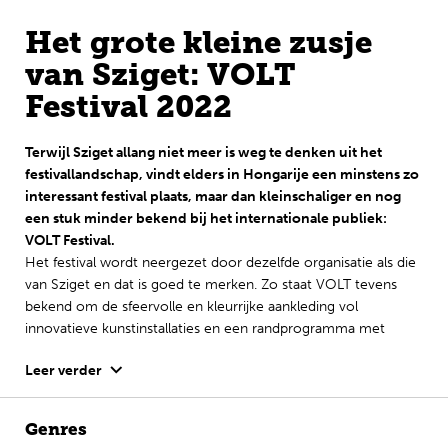
Het grote kleine zusje
Engels
van Sziget: VOLT
Festival 2022
Terwijl Sziget allang niet meer is weg te denken uit het
festivallandschap, vindt elders in Hongarije een minstens zo
interessant festival plaats, maar dan kleinschaliger en nog
een stuk minder bekend bij het internationale publiek:
VOLT Festival.
Het festival wordt neergezet door dezelfde organisatie als die
van Sziget en dat is goed te merken. Zo staat VOLT tevens
bekend om de sfeervolle en kleurrijke aankleding vol
innovatieve kunstinstallaties en een randprogramma met
spelletjes, straattheater, lezingen en films. Ook is de jarenlange
Leer verder
ervaring terug te zien in de hoge kwaliteit van geboekte
artiesten. De line-up bestond voorheen vooral uit Hongaarse
acts, maar tegenwoordig scoort het festival de grootste rock-
Genres
en popnamen. Doordat het festival in het begin van de zomer