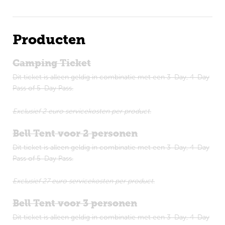
Engels
Producten
Camping Ticket
Dit ticket is alleen geldig in combinatie met een 3-Day, 4-Day
Pass of 5-Day Pass.
Exclusief 2 euro servicekosten per product.
Bell Tent voor 2 personen
Dit ticket is alleen geldig in combinatie met een 3-Day, 4-Day
Pass of 5-Day Pass.
Exclusief 27 euro servicekosten per product.
Bell Tent voor 3 personen
Dit ticket is alleen geldig in combinatie met een 3-Day, 4-Day