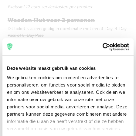
Exclusief 12 euro servicekosten per product.
Wooden Hut voor 2 personen
Dit ticket is alleen geldig in combinatie met een 3-Day, 4-Day
Pass of 5-Day Pass.
Exclusief 27 euro servicekosten per product.
Wooden Hut voor 4 personen
Deze website maakt gebruik van cookies
Dit ticket is alleen geldig in combinatie met een 3-Day, 4-Day
We gebruiken cookies om content en advertenties te
Pass of 5-Day Pass.
personaliseren, om functies voor social media te bieden
Exclusief 37 euro servicekosten per product.
en om ons websiteverkeer te analyseren. Ook delen we
informatie over uw gebruik van onze site met onze
partners voor social media, adverteren en analyse. Deze
partners kunnen deze gegevens combineren met andere
informatie die u aan ze heeft verstrekt of die ze hebben
verzameld op basis van uw gebruik van hun services.
Check-in