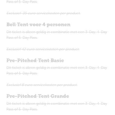
Pass of 5-Day Pass.
Exclusief 35 euro servicekosten per product.
Bell Tent voor 4 personen
Dit ticket is alleen geldig in combinatie met een 3-Day, 4-Day
Pass of 5-Day Pass.
Exclusief 42 euro servicekosten per product.
Pre-Pitched Tent Basic
Dit ticket is alleen geldig in combinatie met een 3-Day, 4-Day
Pass of 5-Day Pass.
Exclusief 8 euro servicekosten per product.
Pre-Pitched Tent Grande
Dit ticket is alleen geldig in combinatie met een 3-Day, 4-Day
Pass of 5-Day Pass.