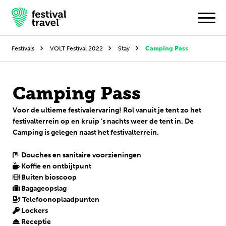
Festivals
VOLT Festival 2022
Stay
Camping Pass
Festivals
Camping Pass
Travel
Voor de ultieme festivalervaring! Rol vanuit je tent zo het
festivalterrein op en kruip 's nachts weer de tent in. De
Inspiratie
Camping is gelegen naast het festivalterrein.
Festivalnieuws
Douches en sanitaire voorzieningen
Koffie en ontbijtpunt
Contact
Buiten bioscoop
Bagageopslag
Mijn account
Telefoonoplaadpunten
Lockers
Receptie
Nederlands