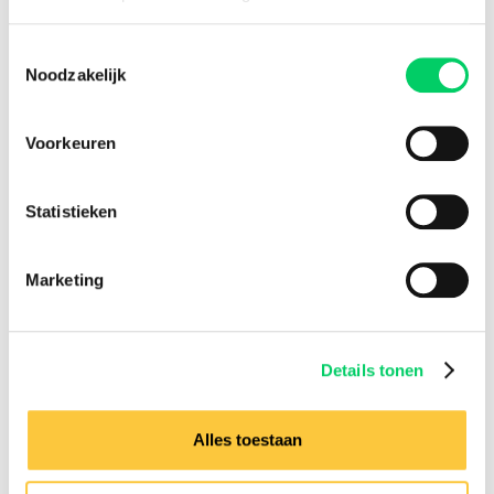
Plekken (retour)
Toestemmingsselectie
Zitplaatsen
Noodzakelijk
Opstapplaatsen Nederland & België
Voorkeuren
Amsterdam, Antwerpen, Brussel,
Eindhoven, Gent, Groningen, Hasselt, Utrecht, Zwolle
Statistieken
Voordelen
Officiële buspartner
Marketing
Samenreisgarantie
Doorverkoopbare tickets
Voldoende bagageruimte
Details tonen
Sinds 2005 actief
Alles toestaan